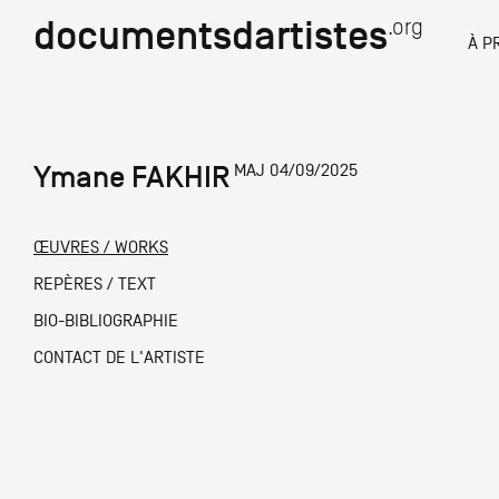
documentsdartistes
documentsdartistes
.org
.org
À P
Documents d'artistes PAC
Docume
Ymane FAKHIR
MAJ 04/09/2025
Mission
Équipe
ŒUVRES / WORKS
Partenaires
REPÈRES / TEXT
DOCUMENTS D'ARTISTES PACA
DE A à
BIO-BIBLIOGRAPHIE
Crédits
CONTACT DE L'ARTISTE
Actions
Documentation
Visites d'ateliers