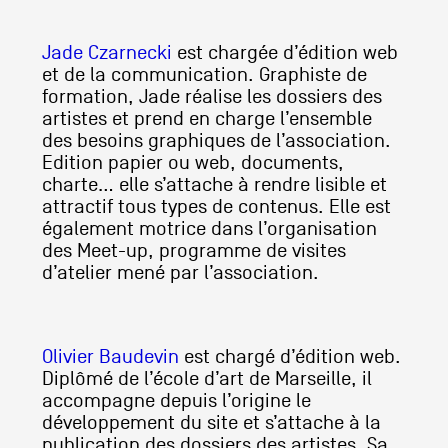
Artistes
De A à Z
Jade Czarnecki
est chargée d’édition web
Année par année
et de la communication. Graphiste de
formation, Jade réalise les dossiers des
Collection vidéos
artistes et prend en charge l’ensemble
des besoins graphiques de l’association.
Candidater
Edition papier ou web, documents,
charte… elle s’attache à rendre lisible et
Contact
attractif tous types de contenus. Elle est
également motrice dans l’organisation
des Meet-up, programme de visites
d’atelier mené par l’association.
Olivier Baudevin
est chargé d’édition web.
Diplômé de l’école d’art de Marseille, il
accompagne depuis l’origine le
développement du site et s’attache à la
publication des dossiers des artistes. Sa