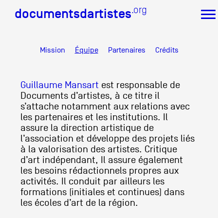
.org
.org
documentsdartistes
documentsdartistes
Mission
Équipe
Partenaires
Crédits
Documents d'artistes PACA
Mission
Équipe
Guillaume Mansart
est responsable de
Partenaires
Documents d’artistes, à ce titre il
Crédits
s’attache notamment aux relations avec
les partenaires et les institutions. Il
Actions
assure la direction artistique de
Documentation
l’association et développe des projets liés
Visites d'ateliers
à la valorisation des artistes. Critique
Production vidéo
d’art indépendant, Il assure également
Formation
les besoins rédactionnels propres aux
Événements
activités. Il conduit par ailleurs les
1% œuvres dans l'espace public
formations (initiales et continues) dans
les écoles d’art de la région.
Réseau documents d'artistes