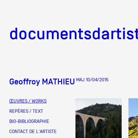
documentsd
documentsdartis
Geoffroy MATHIEU
MAJ 10/04/2015
Documents d'artis
ŒUVRES / WORKS
Mission
REPÈRES / TEXT
BIO-BIBLIOGRAPHIE
Équipe
CONTACT DE L'ARTISTE