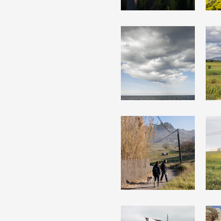
Partenaires
Crédits
Actions
Documentation
Visites d'ateliers
Production vidéo