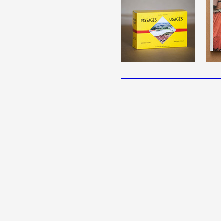
Artistes
De A à Z
Année par année
Collection vidéos
Candidater
Contact