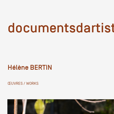
documentsd
documentsdartis
Hélène BERTIN
Documents d'artis
ŒUVRES / WORKS
Mission
Équipe