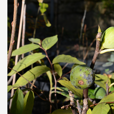
Partenaires
Crédits
Actions
Documentation
Visites d'ateliers
Production vidéo