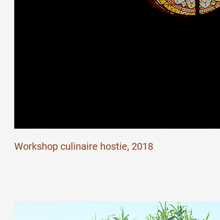
Artistes
De A à Z
Année par année
Collection vidéos
Workshop culinaire hostie, 2018
Candidater
Contact