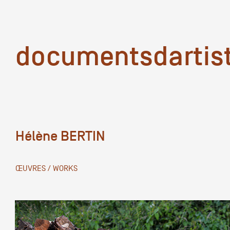
documentsd
documentsdartis
Hélène BERTIN
Documents d'artis
ŒUVRES / WORKS
Mission
Équipe