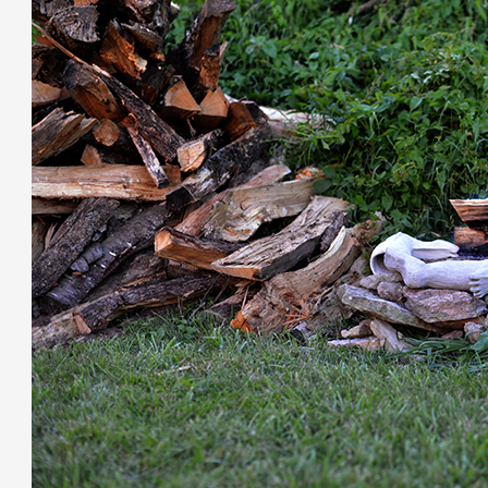
Partenaires
Crédits
Actions
Documentation
Visites d'ateliers
Production vidéo