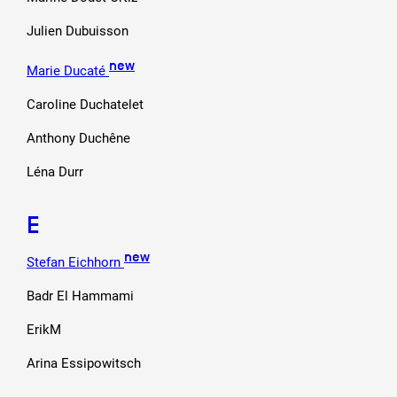
Julien Dubuisson
new
Marie Ducaté
Caroline Duchatelet
Anthony Duchêne
Léna Durr
E
new
Stefan Eichhorn
Badr El Hammami
ErikM
Arina Essipowitsch