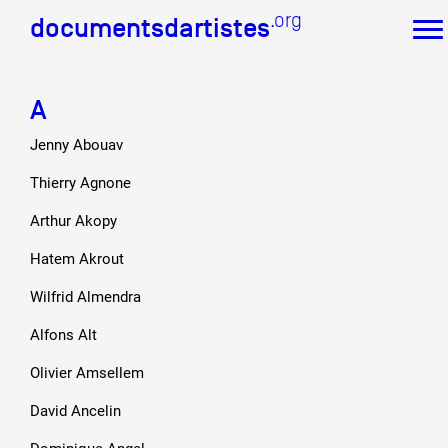
.org
.org
documentsdartistes
documentsdartistes
A
Documents d'artistes PACA
Jenny Abouav
Mission
Équipe
Thierry Agnone
Partenaires
Crédits
Arthur Akopy
Actions
Hatem Akrout
Documentation
Wilfrid Almendra
Visites d'ateliers
Production vidéo
Alfons Alt
Formation
Événements
Olivier Amsellem
1% œuvres dans l'espace public
David Ancelin
Réseau documents d'artistes