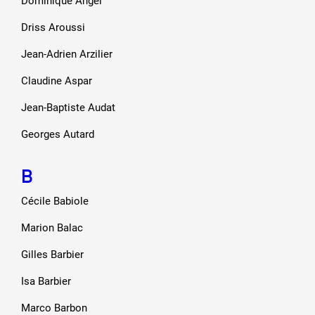
Dominique Angel
Artistes
Driss Aroussi
De A à Z
Année par année
Jean-Adrien Arzilier
Collection vidéos
Claudine Aspar
Candidater
Jean-Baptiste Audat
Contact
Georges Autard
B
Cécile Babiole
Marion Balac
Gilles Barbier
Isa Barbier
Marco Barbon