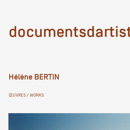
documentsd
documentsdartis
Hélène BERTIN
Documents d'artis
ŒUVRES / WORKS
Mission
Équipe