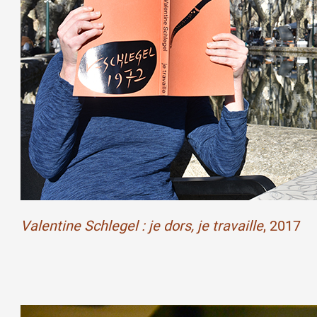
Artistes
De A à Z
Année par année
Collection vidéos
Candidater
Valentine Schlegel : je dors, je travaille
, 2017
Contact