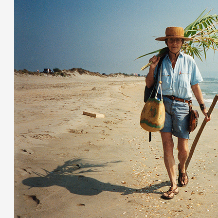
Partenaires
Crédits
Actions
Documentation
Visites d'ateliers
Production vidéo