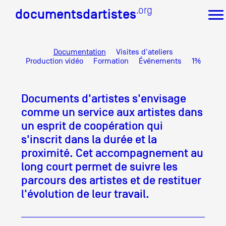
.org
.org
documentsdartistes
documentsdartistes
Documentation
Visites d'ateliers
Documents d'artistes PACA
Production vidéo
Formation
Événements
1%
Mission
Équipe
Documents d'artistes s'envisage
Partenaires
Crédits
comme un service aux artistes dans
un esprit de coopération qui
Actions
s'inscrit dans la durée et la
Documentation
proximité. Cet accompagnement au
Visites d'ateliers
Production vidéo
long court permet de suivre les
Formation
parcours des artistes et de restituer
Événements
l'évolution de leur travail.
1% œuvres dans l'espace public
Réseau documents d'artistes