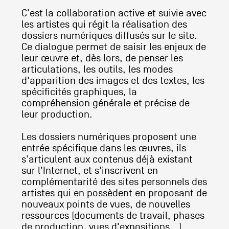
Artistes
C'est la collaboration active et suivie avec
les artistes qui régit la réalisation des
De A à Z
dossiers numériques diffusés sur le site.
Année par année
Ce dialogue permet de saisir les enjeux de
Collection vidéos
leur œuvre et, dès lors, de penser les
articulations, les outils, les modes
Candidater
d'apparition des images et des textes, les
spécificités graphiques, la
Contact
compréhension générale et précise de
leur production.
Les dossiers numériques proposent une
entrée spécifique dans les œuvres, ils
s'articulent aux contenus déjà existant
sur l'Internet, et s'inscrivent en
complémentarité des sites personnels des
artistes qui en possèdent en proposant de
nouveaux points de vues, de nouvelles
ressources (documents de travail, phases
de production, vues d'expositions...).