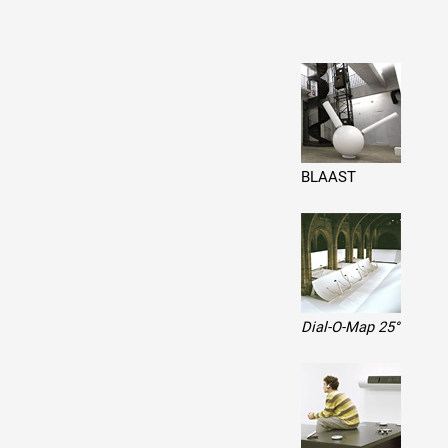
Production vidéo
Formation
Événements
1% œuvres dans l'espace
BLAAST
Réseau documents d'artis
Dial-O-Map 25°