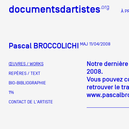
documentsdartistes
documentsdartistes
.org
.org
À P
Documents d'artistes PAC
Docume
Pascal BROCCOLICHI
MAJ 11/04/2008
Mission
Équipe
Notre dernière
ŒUVRES / WORKS
2008.
Partenaires
REPÈRES / TEXT
DOCUMENTS D'ARTISTES PACA
DE A à
Vous pouvez co
BIO-BIBLIOGRAPHIE
Crédits
retrouver le tra
1%
www.pascalbro
Actions
CONTACT DE L'ARTISTE
Documentation
Visites d'ateliers