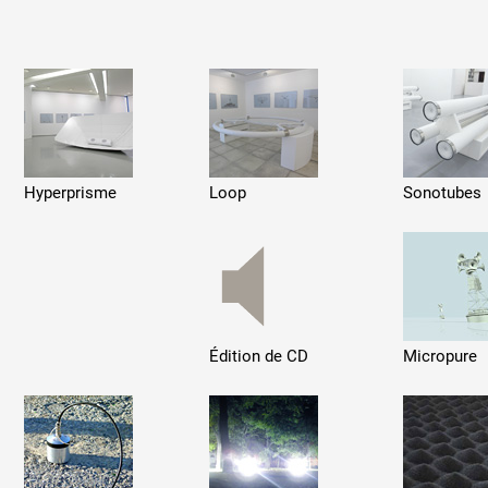
 public
Hyperprisme
Loop
Sonotubes
tes
Édition de CD
Micropure