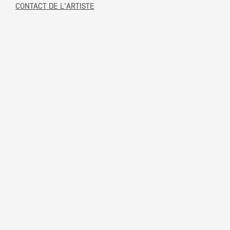
CONTACT DE L'ARTISTE
Partenaires
Crédits
Actions
Documentation
Visites d'ateliers
Production vidéo