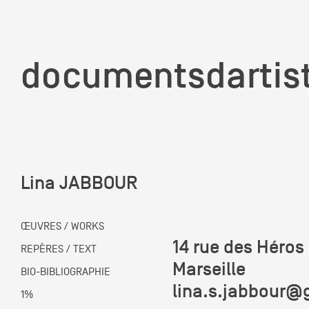
documentsd
documentsdartis
Lina JABBOUR
Documents d'artis
ŒUVRES / WORKS
14 rue des Héros
Mission
REPÈRES / TEXT
Marseille
BIO-BIBLIOGRAPHIE
lina.s.jabbour@
Équipe
1%