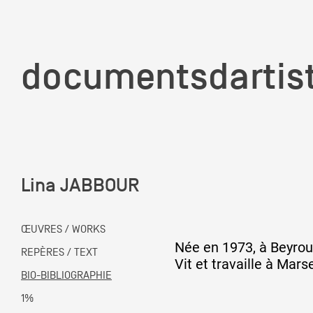
documentsd
documentsdartis
Lina JABBOUR
Documents d'artis
ŒUVRES / WORKS
Née en 1973, à Beyrou
Mission
REPÈRES / TEXT
Vit et travaille à Marse
BIO-BIBLIOGRAPHIE
Équipe
1%