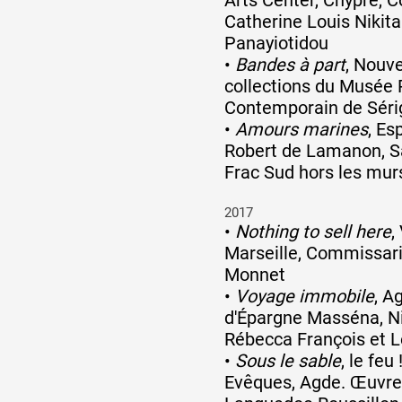
Catherine Louis Nikita
Panayiotidou
•
Bandes à part
, Nouv
collections du Musée R
Contemporain de Sér
•
Amours marines
, Es
Robert de Lamanon, S
Frac Sud hors les mur
2017
•
Nothing to sell here
,
Marseille, Commissar
Monnet
•
Voyage immobile
, A
d'Épargne Masséna, N
Rébecca François et L
•
Sous le sable
, le feu
Evêques, Agde. Œuvre