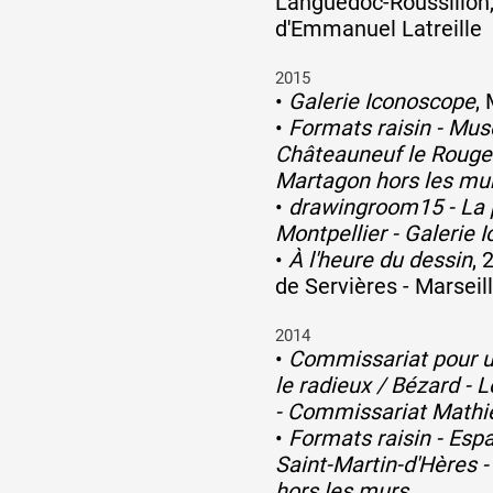
Languedoc-Roussillon
d'Emmanuel Latreille
2015
•
Galerie Iconoscope
,
•
Formats raisin - Mu
Châteauneuf le Rouge 
Martagon hors les mu
•
drawingroom15 - La 
Montpellier - Galerie 
•
À l'heure du dessin
, 
de Servières - Marseil
2014
•
Commissariat pour un
le radieux / Bézard - 
- Commissariat Mathi
•
Formats raisin - Espa
Saint-Martin-d'Hères 
hors les murs