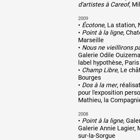
d'artistes à Careof
, Mi
2009
•
Écotone
, La station,
•
Point à la ligne
, Chat
Marseille
•
Nous ne vieillirons 
Galerie Odile Ouizem
label hypothèse, Paris
•
Champ Libre
, Le châ
Bourges
•
Dos à la mer
, réalis
pour l'exposition pers
Mathieu, la Compagnie
2008
•
Point à la ligne
, Gale
Galerie Annie Lagier, M
sur-la-Sorgue