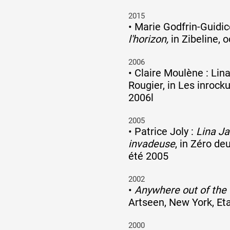
2015
•
Marie Godfrin-Guidice
l'horizon,
in Zibeline, 
2006
•
Claire Moulène : Lin
Rougier, in Les inrock
2006l
2005
•
Patrice Joly :
Lina J
invadeuse
, in Zéro de
été 2005
2002
•
Anywhere out of the 
Artseen, New York, Et
2000