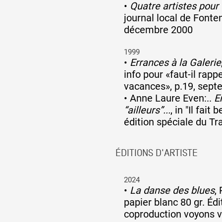
•
Quatre artistes pour 
journal local de Fonte
décembre 2000
1999
•
Errances à la Galerie
info pour «faut-il rap
vacances», p.19, sep
•
Anne Laure Even:..
En
“ailleurs”...
, in "Il fait
édition spéciale du Tr
ÉDITIONS D'ARTISTE
2024
•
La danse des blues
,
papier blanc 80 gr. Édit
coproduction voyons vo