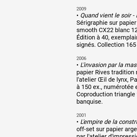
2009
•
Quand vient le soir - 
Sérigraphie sur papie
smooth CX22 blanc 120
Édition à 40, exempla
signés. Collection 16
2006
•
L'invasion par la ma
papier Rives tradition 
l'atelier Œil de lynx, P
à 150 ex., numérotée e
Coproduction triangle 
banquise.
2001
•
L'empire de la constr
off-set sur papier arge
par l'atelier d'impressi