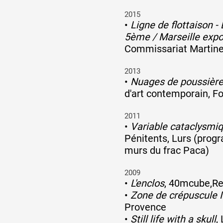
2015
•
Ligne de flottaison -
Formation
5ème / Marseille exp
Commissariat Martine
Événements
2013
•
Nuages de poussière
d'art contemporain, F
1% œuvres dans 
2011
public
•
Variable cataclysmi
Pénitents, Lurs (prog
murs du frac Paca)
Réseau documents 
2009
•
L'enclos
, 40mcube,R
•
Zone de crépuscule I
Provence
•
Still life with a skull
,