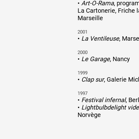
•
Art-O-Rama
, progra
La Cartonerie, Friche l
Marseille
2001
•
La Ventileuse
, Marse
2000
•
Le Garage
, Nancy
1999
•
Clap sur
, Galerie Mic
1997
•
Festival infernal
, Be
•
Lightbulbdelight vide
Norvège