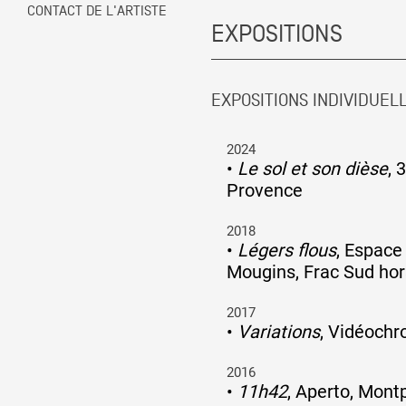
CONTACT DE L'ARTISTE
EXPOSITIONS
Partenaires
EXPOSITIONS INDIVIDUEL
Crédits
2024
•
Le sol et son dièse
, 
Actions
Provence
2018
•
Légers flous
, Espace
Documentation
Mougins, Frac Sud hor
2017
Visites d'ateliers
•
Variations
, Vidéochr
2016
Production vidéo
•
11h42
, Aperto, Montp