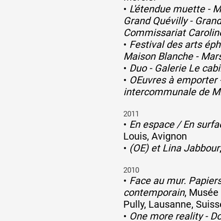
•
L'étendue muette - M
Grand Quévilly - Grand
Commissariat Carolin
•
Festival des arts ép
Maison Blanche - Mars
•
Duo - Galerie Le cabi
•
OEuvres à emporter 
intercommunale de M
2011
•
En espace / En surfa
Louis, Avignon
•
(OE) et Lina Jabbour
2010
•
Face au mur. Papiers
contemporain
, Musée 
Pully, Lausanne, Suiss
•
One more reality - 