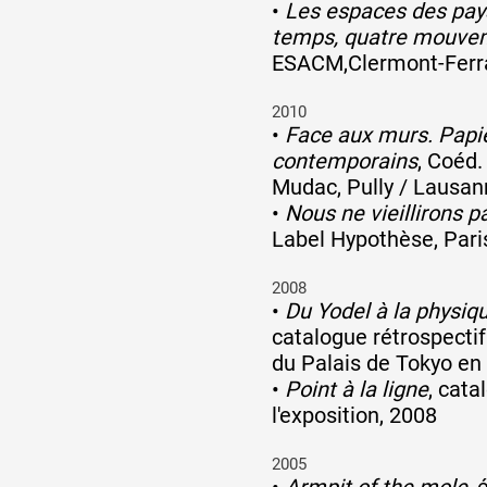
•
Les espaces des pay
temps, quatre mouve
ESACM,Clermont-Ferra
2010
•
Face aux murs. Papie
contemporains
, Coéd.
Mudac, Pully / Lausan
•
Nous ne vieillirons 
Label Hypothèse, Pari
2008
•
Du Yodel à la physiq
catalogue rétrospectif
du Palais de Tokyo en
•
Point à la ligne
, cata
l'exposition, 2008
2005
•
Armpit of the mole
, 