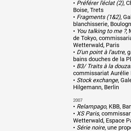
•
Préférer l'éclat (2)
, 
Boise, Trets
•
Fragments (1&2)
, Ga
blanchisserie, Boulogn
•
You talking to me ?
,
de Tokyo, commissaria
Wetterwald, Paris
•
D'un point à l'autre
, 
bains douches de la Pl
•
B3/ Traits à la douza
commissariat Aurélie 
•
Stock exchange
, Gal
Hilgemann, Berlin
2007
•
Relampago
, KBB, Ba
•
XS Paris
, commissari
Wetterwald, Espace Pa
•
Série noire
, une prop