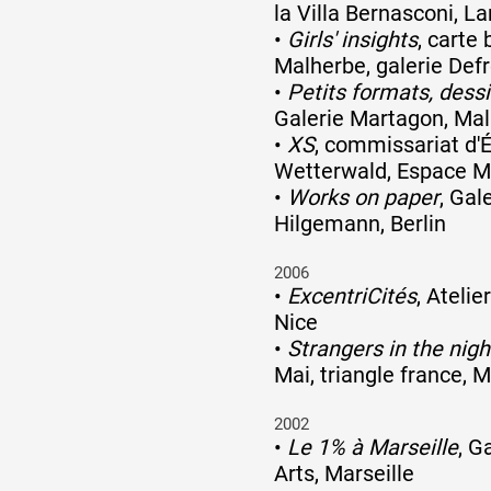
la Villa Bernasconi, La
•
Girls' insights
, carte
Malherbe, galerie Defr
•
Petits formats, dessi
Galerie Martagon, Ma
•
XS
, commissariat d'
Wetterwald, Espace M
•
Works on paper
, Gal
Hilgemann, Berlin
2006
•
ExcentriCités
, Atelie
Nice
•
Strangers in the nigh
Mai, triangle france, M
2002
•
Le 1% à Marseille
, G
Arts, Marseille