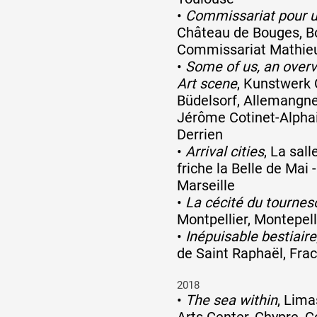
•
Commissariat pour u
Château de Bouges, B
Commissariat Mathieu
•
Some of us, an overv
Art scene
, Kunstwerk 
Büdelsorf, Allemangn
Jérôme Cotinet-Alpha
Derrien
•
Arrival cities
, La sal
friche la Belle de Mai 
Marseille
•
La cécité du tournes
Montpellier, Montepell
•
Inépuisable bestiaire
de Saint Raphaël, Fra
2018
•
The sea within
, Lima
Arts Center, Chypre, 