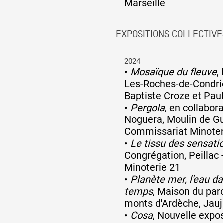
Marseille
EXPOSITIONS COLLECTIVE
2024
•
Mosaïque du fleuve
,
Les-Roches-de-Condri
Baptiste Croze et Pau
•
Pergola
, en collabor
Noguera, Moulin de Gu
Commissariat Minoter
•
Le tissu des sensati
Congrégation, Peillac
Minoterie 21
•
Planète mer, l'eau da
temps
, Maison du par
monts d'Ardèche, Jau
•
Cosa
, Nouvelle expo