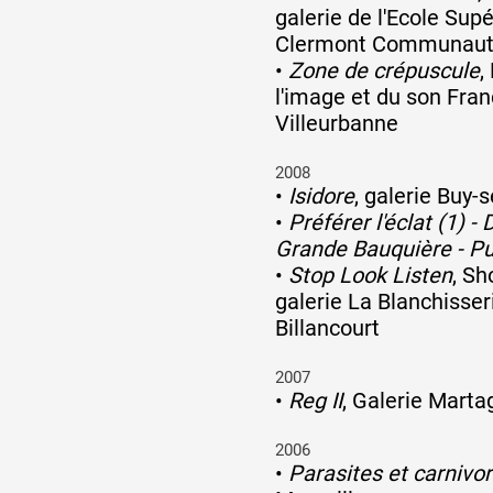
galerie de l'Ecole Supé
Clermont Communau
Artistes
•
Zone de crépuscule
,
l'image et du son Fran
Villeurbanne
De A à Z
2008
•
Isidore
, galerie Buy-s
•
Préférer l'éclat (1) -
Année par année
Grande Bauquière - Pu
•
Stop Look Listen
, S
galerie La Blanchisser
Collection vidéos
Billancourt
2007
Candidater
•
Reg II
, Galerie Mart
2006
Contact
•
Parasites et carnivo