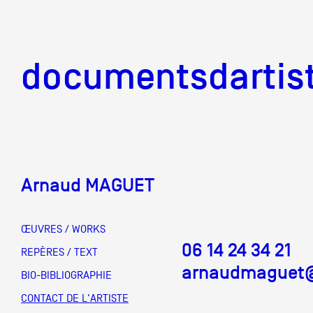
documentsd
documentsdartis
Arnaud MAGUET
Documents d'artis
ŒUVRES / WORKS
06 14 24 34 21
Mission
REPÈRES / TEXT
arnaudmaguet
BIO-BIBLIOGRAPHIE
Équipe
CONTACT DE L'ARTISTE