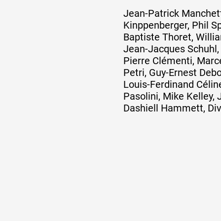
Jean-Patrick Manchett
Kinppenberger, Phil Sp
Artistes
Baptiste Thoret, Willi
Jean-Jacques Schuhl,
Pierre Clémenti, Marc
De A à Z
Petri, Guy-Ernest Deb
Louis-Ferdinand Céline
Pasolini, Mike Kelley,
Année par année
Dashiell Hammett, Div
Collection vidéos
Candidater
Contact