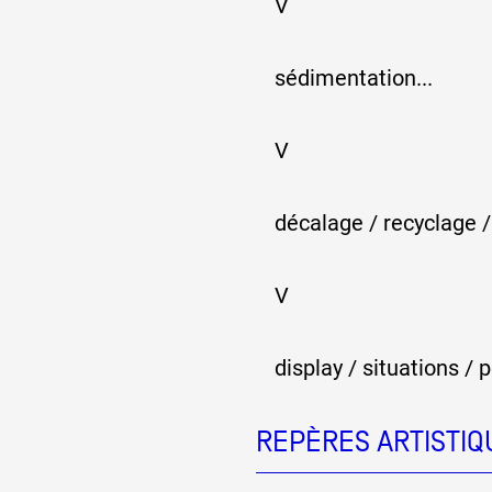
V
Formation
sédimentation...
Événements
V
1% œuvres dans 
décalage / recyclage /
public
V
Réseau documents 
display / situations / 
REPÈRES ARTISTIQ