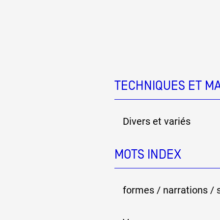
Partenaires
Crédits
TECHNIQUES ET M
Actions
Divers et variés
Documentation
MOTS INDEX
Visites d'ateliers
formes / narrations / 
Production vidéo