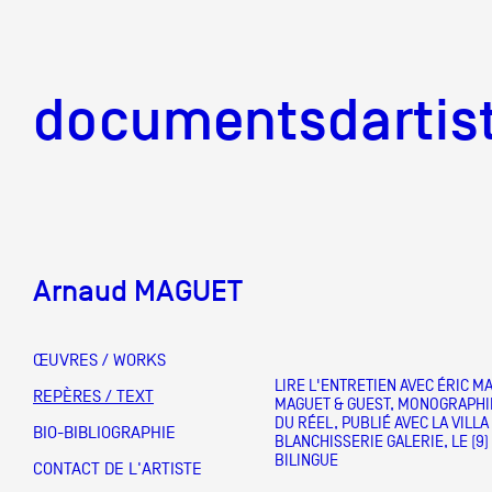
documentsd
documentsdartis
Arnaud MAGUET
Documents d'artis
ŒUVRES / WORKS
LIRE L'ENTRETIEN AVEC ÉRIC M
Mission
REPÈRES / TEXT
MAGUET & GUEST, MONOGRAPHIE
DU RÉEL, PUBLIÉ AVEC LA VILLA
BIO-BIBLIOGRAPHIE
BLANCHISSERIE GALERIE, LE (9) 
BILINGUE
Équipe
CONTACT DE L'ARTISTE