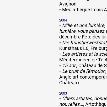
Avignon
•
Médiathèque Louis A
2004
•
Mille et une lumière, 
lumière, vous pensez à
décembre Fête des lu
•
Die Künstlerwerksta
Kunsthaus L6, Freibur
•
Les artistes et la sci
Méditerranéen de Tech
•
15 ans
, Château de S
•
Le bruit de l'émotion
Angle art contemporain
Châteaux
2003
•
Chers artistes, donn
nouvelles...
, Artothèqu