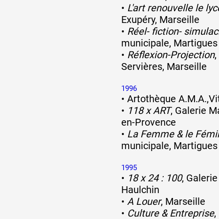
•
L'art renouvelle le ly
Exupéry, Marseille
•
Réel- fiction- simulac
municipale, Martigues
•
Réflexion-Projection
Servières, Marseille
1996
•
Artothèque A.M.A.,Vit
•
118 x ART
, Galerie 
en-Provence
•
La Femme & le Fémi
municipale, Martigues
1995
•
18 x 24 : 100
, Galeri
Haulchin
•
A Louer
, Marseille
•
Culture & Entreprise
,