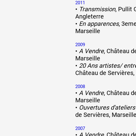
2011
•
Transmission
, Pullit
Angleterre
•
En apparences
, 3eme
Marseille
2009
•
A Vendre
, Château d
Marseille
•
20 Ans artistes/ entr
Château de Servières,
2008
•
A Vendre
, Château d
Marseille
•
Ouvertures d'ateliers 
de Servières, Marseill
2007
•
A Vendre
, Château d