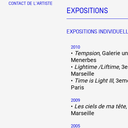
CONTACT DE L'ARTISTE
EXPOSITIONS
Partenaires
EXPOSITIONS INDIVIDUEL
Crédits
2010
•
Tempsion
, Galerie u
Actions
Menerbes
•
Lightime /Liftime
, 3
Marseille
Documentation
•
Time is Light III
, 3em
Paris
Visites d'ateliers
2009
•
Les ciels de ma tête
,
Marseille
Production vidéo
2005