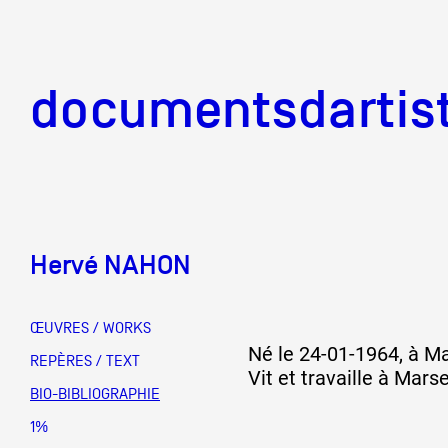
documentsd
documentsdartis
Hervé NAHON
Documents d'artis
ŒUVRES / WORKS
Né le 24-01-1964, à Ma
Mission
REPÈRES / TEXT
Vit et travaille à Marse
BIO-BIBLIOGRAPHIE
Équipe
1%