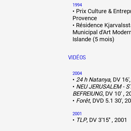
1994
•
Prix Culture & Entrepr
Provence
•
Résidence Kjarvalsst
Municipal d'Art Modern
Islande (5 mois)
VIDÉOS
2004
•
24 h Natanya
, DV 16'
•
NEU JERUSALEM - S
BEFREIUNG
, DV 10' , 
•
Forêt
, DVD 5.1 30', 2
2001
•
TLP
, DV 3'15'' , 2001