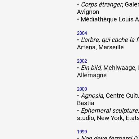
•
Corps étranger
, Gale
Avignon
Formation
•
Médiathèque Louis A
2004
Événements
•
L'arbre, qui cache la 
Artena, Marseille
1% œuvres dans 
2002
•
Ein bild
, Mehlwaage, 
Allemagne
public
2000
•
Agnosia
, Centre Cult
Réseau documents 
Bastia
•
Ephemeral sculpture
studio, New York, Etat
1999
•
Non deve fermarsi l