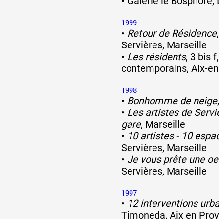
•
Galerie le Bosphore,
1999
•
Retour de Résidence
Servières, Marseille
•
Les résidents
, 3 bis f
contemporains, Aix-e
1998
•
Bonhomme de neige
•
Les artistes de Servi
gare
, Marseille
•
10 artistes - 10 espa
Servières, Marseille
•
Je vous prête une oe
Servières, Marseille
1997
•
12 interventions urb
Timoneda, Aix en Pro