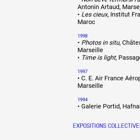
Antonin Artaud, Marsei
•
Les cieux
, Institut F
Artistes
Maroc
1998
•
Photos in situ
, Châte
De A à Z
Marseille
•
Time is light
, Passage
Année par année
1997
•
C. E. Air France Aéro
Marseille
Collection vidéos
1994
•
Galerie Portid, Hafnar
Candidater
EXPOSITIONS COLLECTIVE
Contact