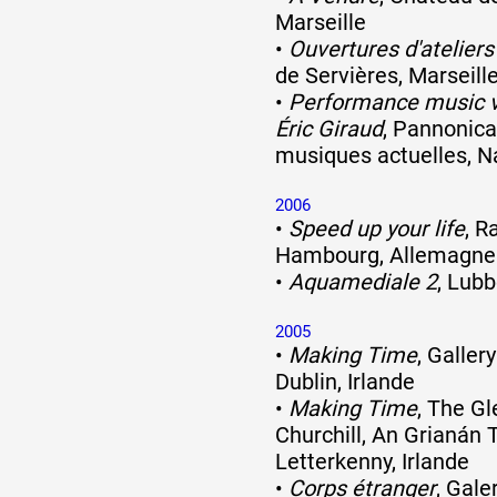
Marseille
•
Ouvertures d'ateliers 
de Servières, Marseill
•
Performance music v
Éric Giraud
, Pannonic
musiques actuelles, N
2006
•
Speed up your life
, R
Hambourg, Allemagne
•
Aquamediale 2
, Lub
2005
•
Making Time
, Galler
Dublin, Irlande
•
Making Time
, The Gl
Churchill, An Grianán 
Letterkenny, Irlande
•
Corps étranger
, Gale