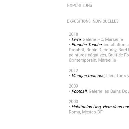
EXPOSITIONS
Partenaires
EXPOSITIONS INDIVIDUELLES
2018
Crédits
•
Livré
, Galerie HO, Marseille
•
Franche Touche
, installation
Drouhot, Robin Decourcy, Bard K
peintures négatives, Bruit de Fo
Actions
Contemporain, Marseille
2012
•
Visages maisons
, Lieu d'arts 
Documentation
2009
•
Football
, Galerie les Bains Do
Visites d'ateliers
2003
•
Habitacion Uno, vivre dans une
Roma, Mexico DF
Production vidéo