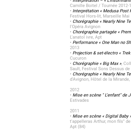
•
Interprétation – « L'insomnante
Camille Boitel / Tournée 2012-
•
Interprétation « Medusa Post 
Festival Hors-lit, Marseille Mai
•
Chorégraphie « Nearly Nine Te
l'Opéra Avignon
•
Chorégraphie partagée « Prem
L'anatol ivre, Apt
•
Performance « One Man no S
2013
•
Projection & set-électro « Tre
Cucuron
•
Chorégraphie « Big Max »
, Co
Sault, Festival Sons Dessus de
•
Chorégraphie « Nearly Nine Te
d'Avignon, Hôtel de la Mirande,
2012
•
Mise en scène " L'enfant" de 
Estivades
2011
•
Mise en scène « Digital Baby 
t'appelleras Arthur, mon fils" d
Apt (84)