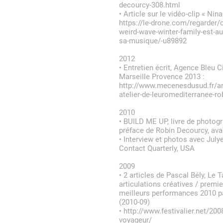
decourcy-308.html
•
Article sur le vidéo-clip « Nin
https://le-drone.com/regarder/cl
weird-wave-winter-family-est-a
sa-musique/-u89892
2012
•
Entretien écrit, Agence Bleu 
Marseille Provence 2013 :
http://www.mecenesdusud.fr/art
atelier-de-leuromediterranee-r
2010
•
BUILD ME UP, livre de photogr
préface de Robin Decourcy, ava
•
Interview et photos avec Jul
Contact Quarterly, USA
2009
•
2 articles de Pascal Bély, Le 
articulations créatives / premie
meilleurs performances 2010 p
(2010-09)
•
http://www.festivalier.net/20
voyageur/