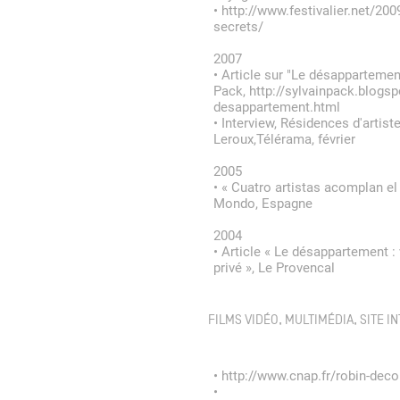
•
http://www.festivalier.net/200
secrets/
2007
•
Article sur "Le désappartement
Pack,
http://sylvainpack.blogs
desappartement.html
•
Interview, Résidences d'artist
Leroux,Télérama, février
2005
•
« Cuatro artistas acomplan el 
Mondo, Espagne
2004
•
Article « Le désappartement : 
privé », Le Provencal
FILMS VIDÉO, MULTIMÉDIA, SITE I
•
http://www.cnap.fr/robin-deco
•