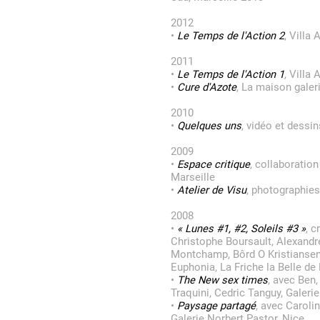
2012
•
Le Temps de l'Action 2
, Villa
Artistes
2011
•
Le Temps de l'Action 1
, Villa
•
Cure d'Azote
, La maison galeri
De A à Z
2010
•
Quelques uns
, vidéo et dessi
Année par année
2009
•
Espace critique
, collaboratio
Marseille
•
Atelier de Visu
, photographies
Collection vidéos
2008
•
« Lunes #1, #2, Soleils #3 »
, 
Christophe Boursault, Alexandr
Montchamp, Bôrd O Kristiansen
Candidater
Euphonia, La Friche la Belle de
•
The New sex times
, avec Ben,
Traquini, Cedric Tanguy, Galeri
Contact
•
Paysage partagé
, avec Caroli
Galerie Norbert Pastor, Nice