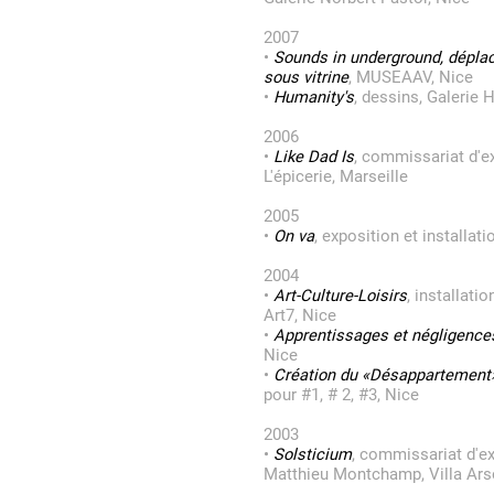
2007
•
Sounds in underground, dépla
sous vitrine
, MUSEAAV, Nice
•
Humanity's
, dessins, Galerie 
2006
•
Like Dad Is
, commissariat d'ex
L'épicerie, Marseille
2005
•
On va
, exposition et installat
2004
•
Art-Culture-Loisirs
, installati
Art7, Nice
•
Apprentissages et négligence
Nice
•
Création du «Désappartement
pour #1, # 2, #3, Nice
2003
•
Solsticium
, commissariat d'e
Matthieu Montchamp, Villa Ars