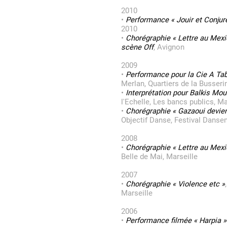
2010
•
Performance « Jouir et Conjure
2010
•
Chorégraphie « Lettre au Mexi
scène Off
, Avignon
2009
•
Performance pour la Cie A Ta
Merlan, Quartiers de la Busseri
•
Interprétation pour Balkis Mo
l'Echelle, Les bancs publics, Ma
•
Chorégraphie « Gazaoui devient
Objectif Danse, Festival Danse
2008
•
Chorégraphie « Lettre au Mexi
Belle de Mai, Marseille
2007
•
Chorégraphie « Violence etc »
Marseille
2006
•
Performance filmée « Harpia »