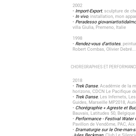
2002
•
Import-Export
, sculpture de ch
•
In vivo
, installation, mon appa
•
Peradesso giovaniartistidalm
villa Giulia, Premeno, Italie
1998
•
Rendez-vous d'artistes
, peint
Robert Combas, Olivier Debré... 
CHOREGRAPHIES ET PERFORMANCE
2018
•
Trek Danse
, Académie de la 
horizons, CDCN Le Pacifique d
•
Trek Danse
, Les Infernets, Le
Guides, Marseille MP2018, Auri
•
Chorégraphie « Agreste et Buc
Bauvais, Latitudes 50, Belgique
•
Performance - Festival Water
Pavillon de Vendôme, PAC, Aix
•
Dramaturgie sur le One-man-s
Jules Beckman
, Club Le Silenc