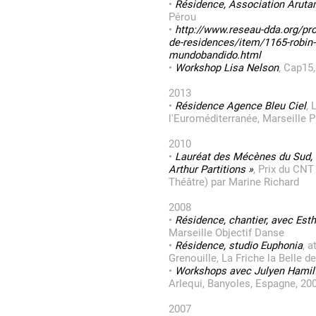
•
Résidence, Association Arut
Pérou
•
http://www.reseau-dda.org/pro
de-residences/item/1165-robin-
mundobandido.html
•
Workshop Lisa Nelson
, Cap15,
2013
•
Résidence Agence Bleu Ciel
, 
l'Euroméditerranée, Marseille 
2010
•
Lauréat des Mécènes du Sud, 
Arthur Partitions »
, Prix du CNT
Théâtre) par Marine Richard
2008
•
Résidence, chantier, avec Est
Marseille Objectif Danse
•
Résidence, studio Euphonia
, 
Grenouille, La Friche la Belle d
•
Workshops avec Julyen Hamil
Arlequi, Banyoles, Espagne, 20
2007