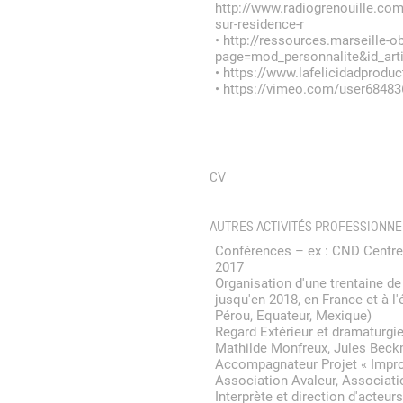
http://www.radiogrenouille.com
sur-residence-r
•
http://ressources.marseille-ob
page=mod_personnalite&id_art
•
https://www.lafelicidadproduc
•
https://vimeo.com/user68483
CV
AUTRES ACTIVITÉS PROFESSIONNE
Conférences – ex : CND Centre
2017
Organisation d'une trentaine d
jusqu'en 2018, en France et à l'
Pérou, Equateur, Mexique)
Regard Extérieur et dramaturgie
Mathilde Monfreux, Jules Beck
Accompagnateur Projet « Impro
Association Avaleur, Associat
Interprète et direction d'acteu