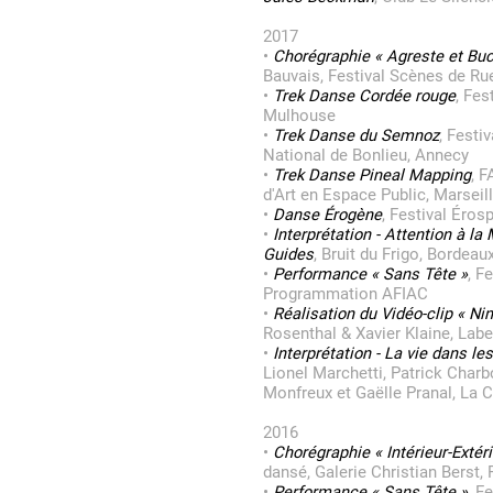
2017
•
Chorégraphie « Agreste et Buc
Bauvais, Festival Scènes de R
•
Trek Danse Cordée rouge
, Fes
Mulhouse
•
Trek Danse du Semnoz
, Festi
National de Bonlieu, Annecy
•
Trek Danse Pineal Mapping
, 
d'Art en Espace Public, Marseil
•
Danse Érogène
, Festival Éros
•
Interprétation - Attention à l
Guides
, Bruit du Frigo, Bordeau
•
Performance « Sans Tête »
, F
Programmation AFIAC
•
Réalisation du Vidéo-clip « Ni
Rosenthal & Xavier Klaine, Label 
•
Interprétation - La vie dans les
Lionel Marchetti, Patrick Charb
Monfreux et Gaëlle Pranal, La C
2016
•
Chorégraphie « Intérieur-Extéri
dansé, Galerie Christian Berst, 
•
Performance « Sans Tête »
, F