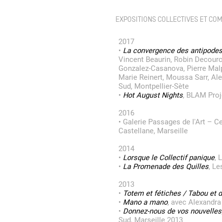
EXPOSITIONS COLLECTIVES ET CO
Formation
2017
•
La convergence des antipode
Vincent Beaurin, Robin Decourc
Événements
Gonzalez-Casanova, Pierre Mal
Marie Reinert, Moussa Sarr, A
Sud, Montpellier-Sète
•
Hot August Nights
, BLAM Proj
1% œuvres dans 
2016
public
•
Galerie Passages de l'Art – Ce
Castellane, Marseille
2014
Réseau documents 
•
Lorsque le Collectif panique
, 
•
La Promenade des Quilles
, Le
2013
•
Totem et fétiches / Tabou et 
•
Mano a mano
, avec Alexandra
•
Donnez-nous de vos nouvelles
Sud, Marseille 2013