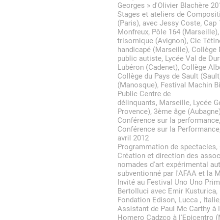
Georges » d'Olivier Blachère 20
Stages et ateliers de Composit
(Paris), avec Jessy Coste, Cap 
Monfreux, Pôle 164 (Marseille),
trisomique (Avignon), Cie Tétin
handicapé (Marseille), Collège 
public autiste, Lycée Val de Du
Lubéron (Cadenet), Collège Alb
Collège du Pays de Sault (Saul
(Manosque), Festival Machin Bid
Public Centre de
délinquants, Marseille, Lycée 
Provence), 3ème âge (Aubagne
Conférence sur la performance,
Conférence sur la Performance
avril 2012
Programmation de spectacles,
Création et direction des asso
nomades d'art expérimental aut
subventionné par l'AFAA et la M
Invité au Festival Uno Uno Pri
Bertolluci avec Emir Kusturica, 
Fondation Edison, Lucca , Italie
Assistant de Paul Mc Carthy à l
Homero Cadzco à l'Epicentro (