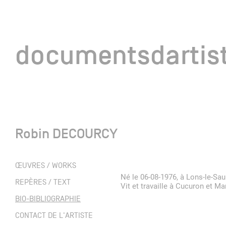
documentsd
documentsdartis
Robin DECOURCY
Documents d'artis
ŒUVRES / WORKS
Né le 06-08-1976, à Lons-le-Sau
Mission
REPÈRES / TEXT
Vit et travaille à Cucuron et Ma
BIO-BIBLIOGRAPHIE
Équipe
CONTACT DE L'ARTISTE