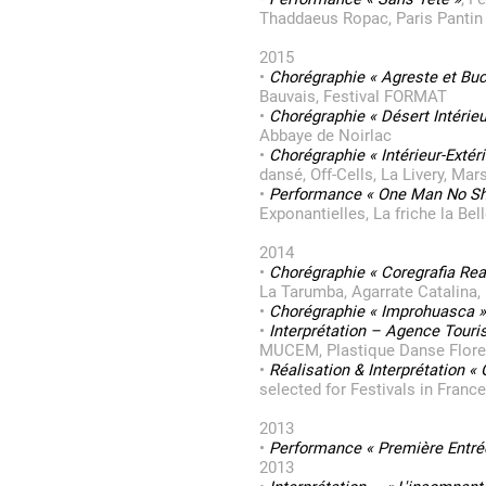
Thaddaeus Ropac, Paris Pantin
2015
•
Chorégraphie « Agreste et Buc
Bauvais, Festival FORMAT
•
Chorégraphie « Désert Intérieu
Abbaye de Noirlac
•
Chorégraphie « Intérieur-Extéri
dansé, Off-Cells, La Livery, Mars
•
Performance « One Man No Sh
Exponantielles, La friche la Bel
2014
•
Chorégraphie « Coregrafia Rea
La Tarumba, Agarrate Catalina,
•
Chorégraphie « Improhuasca »
•
Interprétation – Agence Touri
MUCEM, Plastique Danse Flore 
•
Réalisation & Interprétation «
selected for Festivals in France
2013
•
Performance « Première Entré
2013