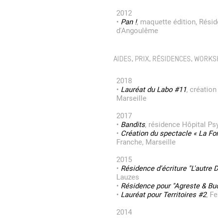
2012
•
Pan !
, maquette édition, Rési
d'Angoulême
AIDES, PRIX, RÉSIDENCES, WORK
2018
•
Lauréat du Labo #11
, création
Marseille
2017
•
Bandits
, résidence Hôpital Ps
•
Création du spectacle « La For
Franche, Marseille
2015
•
Résidence d'écriture "L'autre 
Lauzes
•
Résidence pour "Agreste & B
•
Lauréat pour Territoires #2
, F
2014