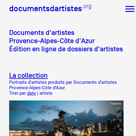
.org
.org
documentsdartistes
documentsdartistes
Documents d'artistes
Documents d'artistes PACA
Provence-Alpes-Côte d'Azur
Mission
Édition en ligne de dossiers d'artistes
Équipe
Partenaires
Crédits
La collection
Actions
Portraits d’artistes produits par Documents d’artistes
Documentation
Provence-Alpes-Côte d’Azur
Visites d'ateliers
Trier par
date
|
artiste
Production vidéo
Formation
Événements
1% œuvres dans l'espace public
Réseau documents d'artistes