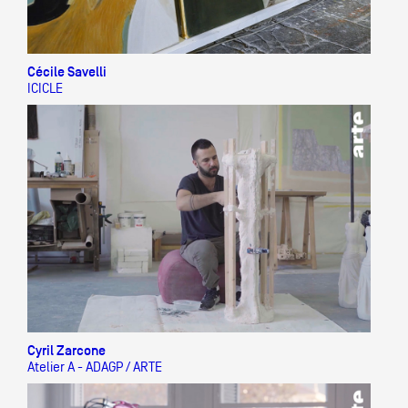
Cécile Savelli
ICICLE
Cyril Zarcone
Atelier A - ADAGP / ARTE