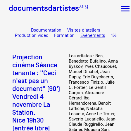
.org
.org
documentsdartistes
documentsdartistes
Documentation
Visites d'ateliers
Documents d'artistes PACA
Production vidéo
Formation
Événements
1%
Mission
Équipe
Projection
Les artistes : Ben,
Partenaires
Benedetto Bufalino, Anna
Crédits
cinéma Séance
Byskov, Yves Chaudouët,
tenante : "Ceci
Marcel Dinahet, Jean
Actions
Dupuy, Eric Duyckaerts,
n'est pas un
Documentation
Francesco Finizio, Julie
document" (90')
C. Fortier, Le Gentil
Visites d'ateliers
Garçon, Alexandre
Production vidéo
Vendredi 4
Gérard, Ibai
Formation
novembre La
Hernandorena, Benoît
Événements
Laffiché, Natacha
Station,
Lesueur, Anne Le Troter,
1% œuvres dans l'espace public
Nice 19h30
Saverio Lucariello, Jean-
Réseau documents d'artistes
Claude Ruggirello, Jean
(entrée libre)
Sabrier, Moussa Sarr,