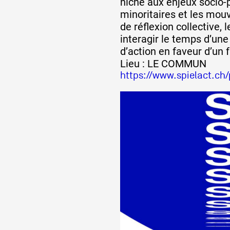
niche aux enjeux socio-p
Artistes
minoritaires et les mou
de réflexion collective, 
interagir le temps d’une
De A à Z
d’action en faveur d’un f
Lieu : LE COMMUN
https://www.spielact.c
Année par année
Collection vidéos
Candidater
Contact