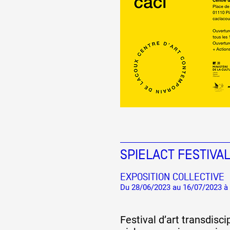
Formation
Événements
1% œuvres dans l
Réseau documents 
SPIELACT FESTIVA
EXPOSITION COLLECTIVE
Du 28/06/2023 au 16/07/2023 à
Festival d’art transdisc