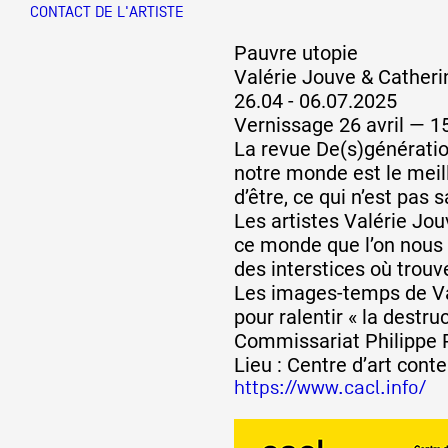
CONTACT DE L'ARTISTE
Pauvre utopie
Partenaires
Valérie Jouve & Catheri
26.04 - 06.07.2025
Vernissage 26 avril — 1
Crédits
La revue De(s)génératio
notre monde est le meille
d’être, ce qui n’est pas 
Actions
Les artistes Valérie Jou
ce monde que l’on nous p
des interstices où trou
Documentation
Les images-temps de Val
pour ralentir « la destru
Commissariat Philippe 
Visites d'ateliers
Lieu : Centre d’art con
https://www.cacl.info/
Production vidéo