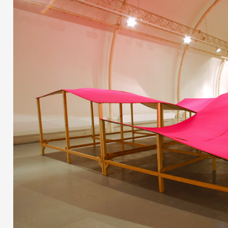
Artistes
De A à Z
Année par année
Collection vidéos
Candidater
Contact