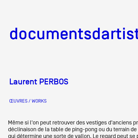
documentsd
documentsdartis
Laurent PERBOS
Documents d'artis
ŒUVRES / WORKS
Mission
Même si l'on peut retrouver des vestiges d'anciens 
déclinaison de la table de ping-pong ou du terrain de
Équipe
qui détermine une sorte de vallon. Le regard peut se