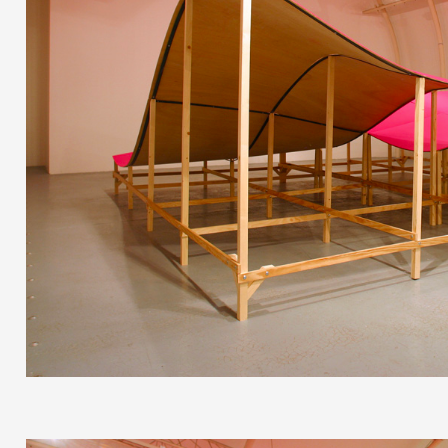
Formation
Événements
1% œuvres dans 
public
Réseau documents 