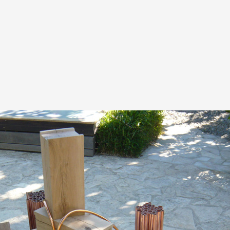
A
Artistes
De A à Z
Année par ann
Collection vidéo
Candidater
Contact