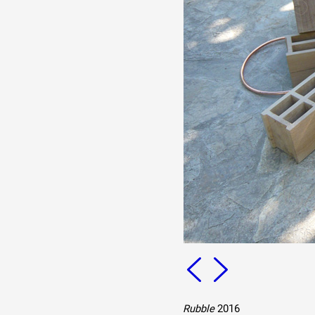
Production vidéo
Formation
Événements
1% œuvres dans l'espace
Réseau documents d'artis
Rubble
2016