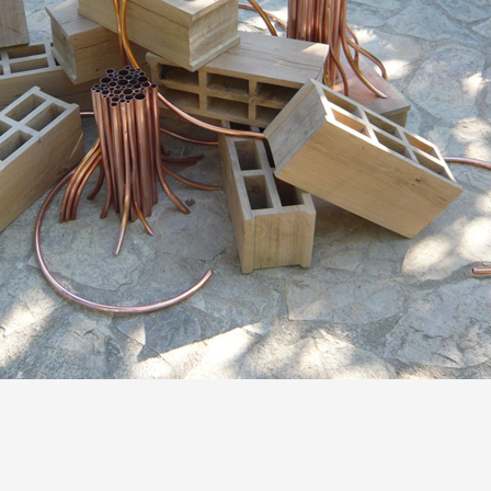
 public
tes