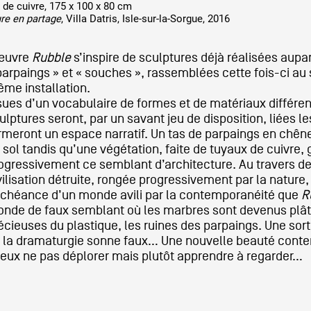
 de cuivre, 175 x 100 x 80 cm
re en partage
, Villa Datris, Isle-sur-la-Sorgue, 2016
œuvre
Rubble
s’inspire de sculptures déjà réalisées au
parpaings » et « souches », rassemblées cette fois-ci au 
me installation.
sues d’un vocabulaire de formes et de matériaux différen
ulptures seront, par un savant jeu de disposition, liées l
rmeront un espace narratif. Un tas de parpaings en chêne
 sol tandis qu’une végétation, faite de tuyaux de cuivre,
ogressivement ce semblant d’architecture. Au travers de
vilisation détruite, rongée progressivement par la nature, 
chéance d’un monde avili par la contemporanéité que
R
nde de faux semblant où les marbres sont devenus plâtr
écieuses du plastique, les ruines des parpaings. Une sor
 la dramaturgie sonne faux… Une nouvelle beauté contem
eux ne pas déplorer mais plutôt apprendre à regarder…