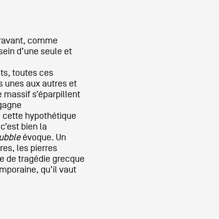
paravant, comme
sein d’une seule et
ts, toutes ces
es unes aux autres et
 massif s’éparpillent
 gagne
 cette hypothétique
c’est bien la
ubble
évoque. Un
es, les pierres
te de tragédie grecque
poraine, qu’il vaut