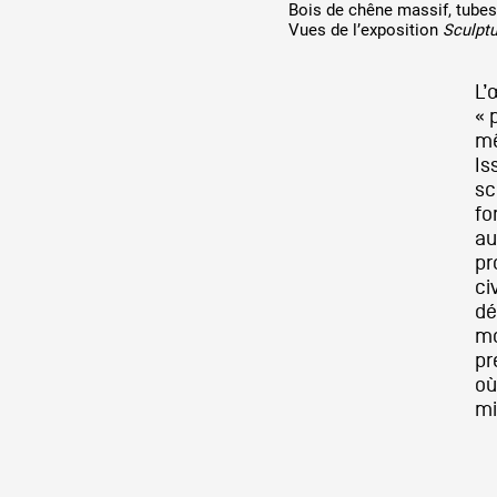
Bois de chêne massif, tubes
Vues de l’exposition
Sculptu
L’
« 
mê
Is
sc
fo
au
pr
ci
dé
mo
pr
où
mi