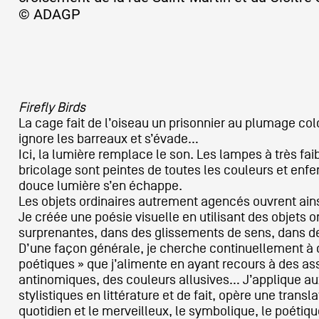
© ADAGP
Artistes
De A à Z
Firefly Birds
La cage fait de l’oiseau un prisonnier au plumage co
ignore les barreaux et s’évade…
Année par année
Ici, la lumière remplace le son. Les lampes à très 
bricolage sont peintes de toutes les couleurs et en
douce lumière s’en échappe.
Les objets ordinaires autrement agencés ouvrent ains
Collection vidéos
Je créée une poésie visuelle en utilisant des objets 
surprenantes, dans des glissements de sens, dans 
D’une façon générale, je cherche continuellement à 
Candidater
poétiques » que j’alimente en ayant recours à des as
antinomiques, des couleurs allusives… J’applique aux 
stylistiques en littérature et de fait, opère une transl
Contact
quotidien et le merveilleux, le symbolique, le poétiqu