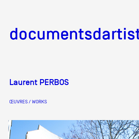
documentsd
documentsdartis
Laurent PERBOS
Documents d'artis
ŒUVRES / WORKS
Mission
Équipe