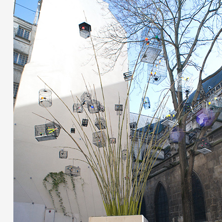
Partenaires
Crédits
Actions
Documentation
Visites d'ateliers
Production vidéo