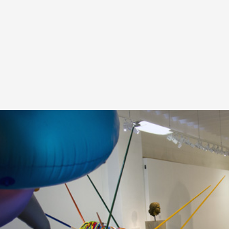
A
Artistes
De A à Z
Année par ann
Collection vidéo
Candidater
Contact