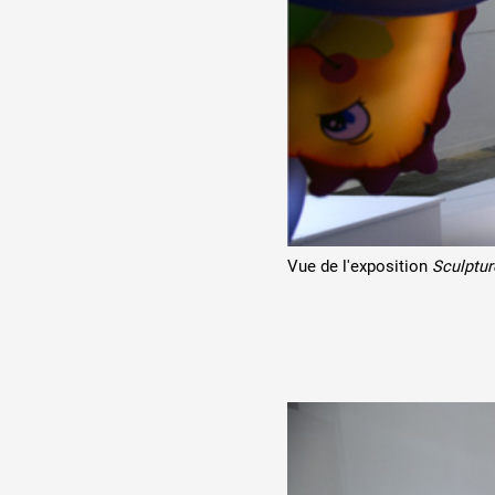
Production vidéo
Formation
Événements
1% œuvres dans l'espace
Réseau documents d'artis
Vue de l'exposition
Sculptur