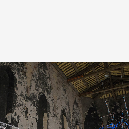
A
Artistes
De A à Z
Année par ann
Collection vidéo
Candidater
Contact