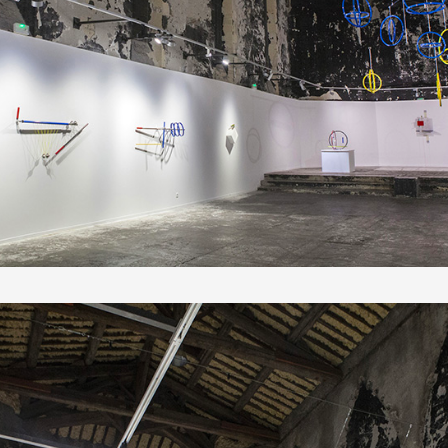
 public
tes