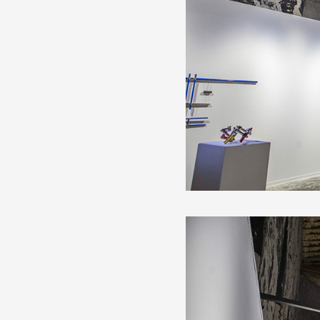
Production vidéo
Formation
Événements
1% œuvres dans l'espace
Réseau documents d'artis