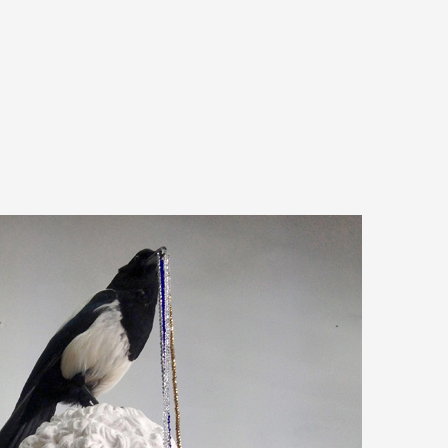
A
Artistes
De A à Z
Année par ann
Collection vidéo
Candidater
Contact