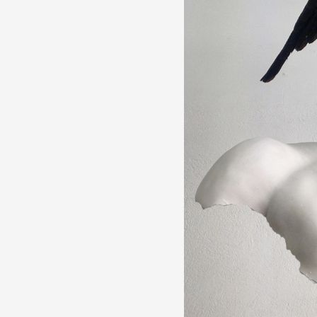
Production vidéo
Formation
Événements
1% œuvres dans l'espace
Réseau documents d'artis