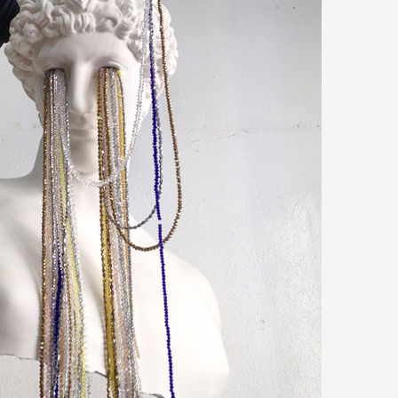
 public
tes