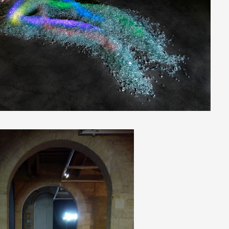
 public
tes