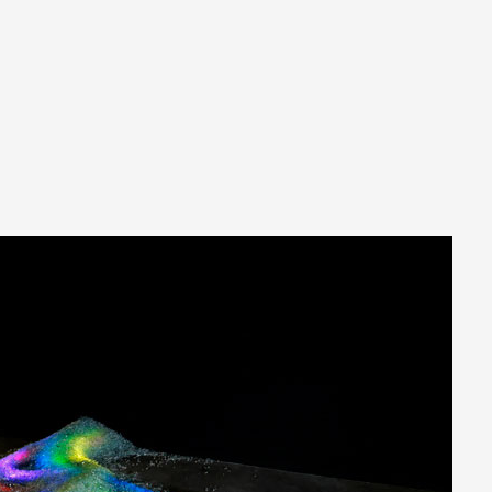
A
Artistes
De A à Z
Année par ann
Collection vidéo
Candidater
Contact