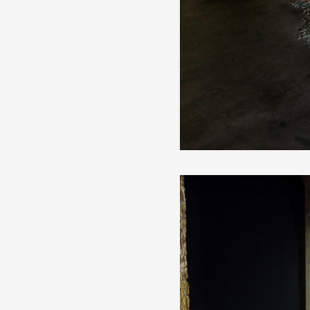
Production vidéo
Formation
Événements
1% œuvres dans l'espace
Réseau documents d'artis