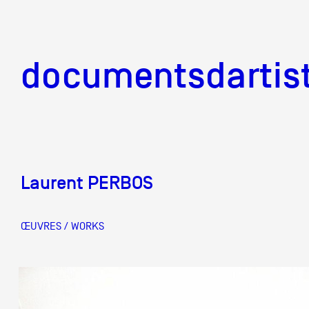
documentsd
documentsdartis
Laurent PERBOS
Documents d'artis
ŒUVRES / WORKS
Mission
Équipe