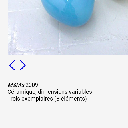
Formation
Événements
1% œuvres dans 
public
M&M's
2009
Réseau documents 
Céramique, dimensions variables
Trois exemplaires (8 éléments)