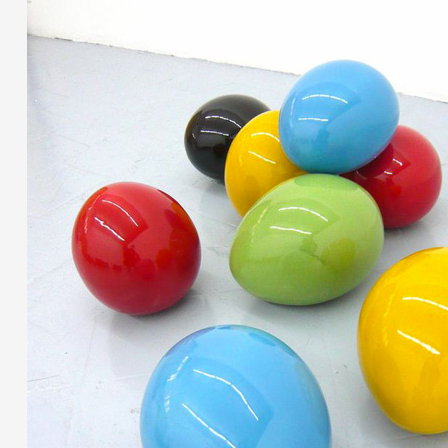
Partenaires
Crédits
Actions
Documentation
Visites d'ateliers
Production vidéo