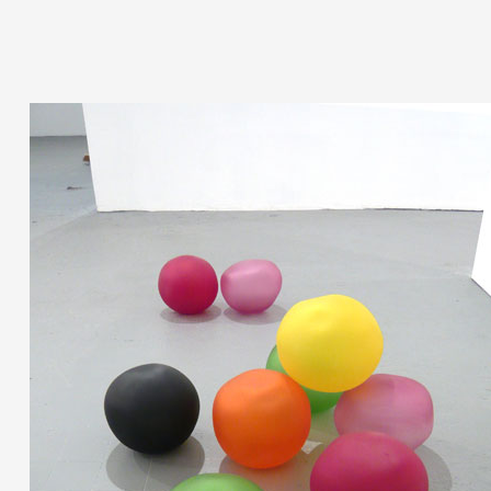
Artistes
De A à Z
Année par année
Collection vidéos
Candidater
Contact