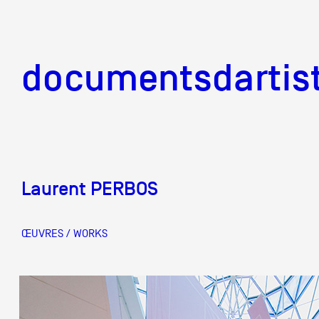
documentsd
documentsdartis
Laurent PERBOS
Documents d'artis
ŒUVRES / WORKS
Mission
Équipe