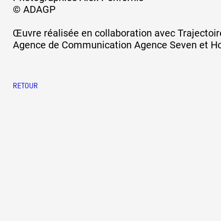
© ADAGP
Artistes
Œuvre réalisée en collaboration avec
Trajectoir
Agence de Communication
Agence Seven
et
H
De A à Z
RETOUR
Année par année
Collection vidéos
Candidater
Contact