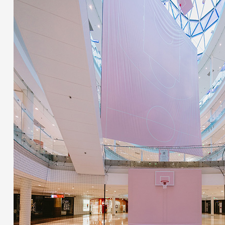
Partenaires
Crédits
Actions
Documentation
Visites d'ateliers
Production vidéo