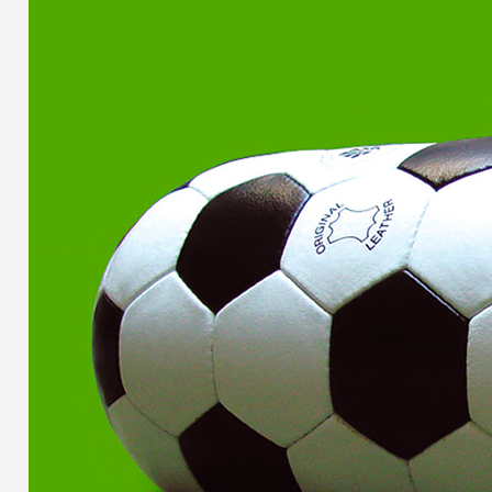
Artistes
De A à Z
Année par année
Collection vidéos
Candidater
Contact