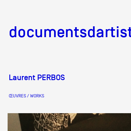
documentsd
documentsdartis
Laurent PERBOS
Documents d'artis
ŒUVRES / WORKS
Mission
Équipe