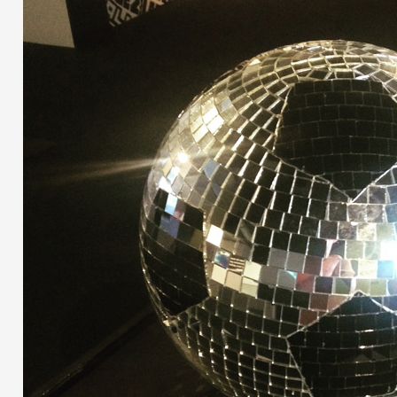
Partenaires
Crédits
Actions
Documentation
Visites d'ateliers
Production vidéo