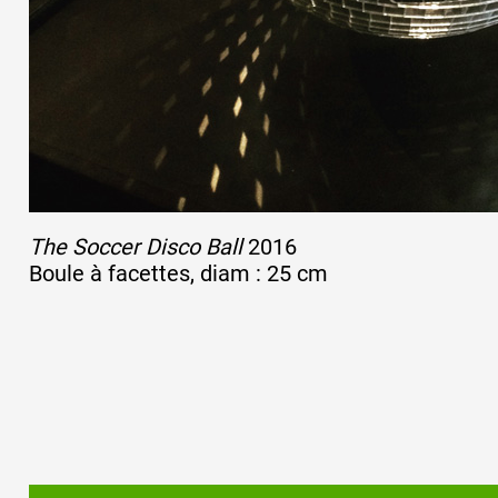
Formation
Événements
1% œuvres dans 
The Soccer Disco Ball
2016
public
Boule à facettes, diam : 25 cm
Réseau documents 