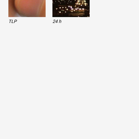
TLP
24 h
 public
tes