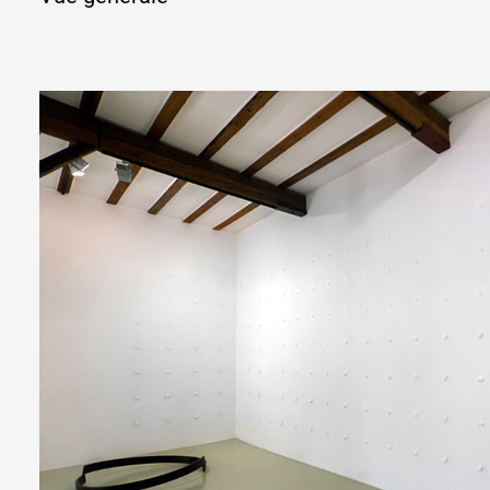
Formation
Événements
1% œuvres dans 
public
Réseau documents 