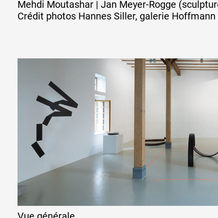
Mehdi Moutashar | Jan Meyer-Rogge (sculptur
Crédit photos Hannes Siller, galerie Hoffmann
Partenaires
Crédits
Actions
Documentation
Visites d'ateliers
Production vidéo
Vue générale