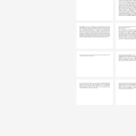
Formation
Événements
1% œuvres dans l
Réseau documents 