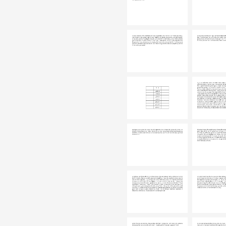
Partenaires
Crédits
Actions
Documentation
Visites d'ateliers
Production vidéo