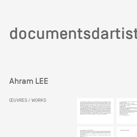
documentsd
documentsdartis
Ahram LEE
Documents d'artis
ŒUVRES / WORKS
Mission
Équipe