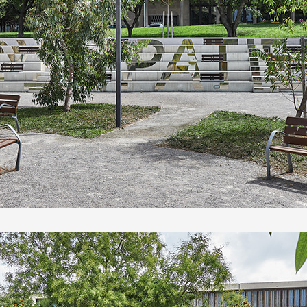
 public
tes