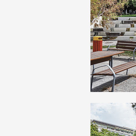
Production vidéo
Formation
Événements
1% œuvres dans l'espace
Réseau documents d'artis