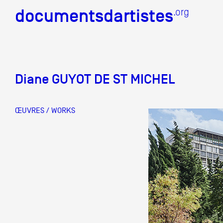
documentsdartistes
documentsdartistes
.org
.org
Documents d'artistes PAC
Diane GUYOT DE ST MICHEL
Mission
Équipe
ŒUVRES / WORKS
Partenaires
Crédits
Actions
Documentation
Visites d'ateliers