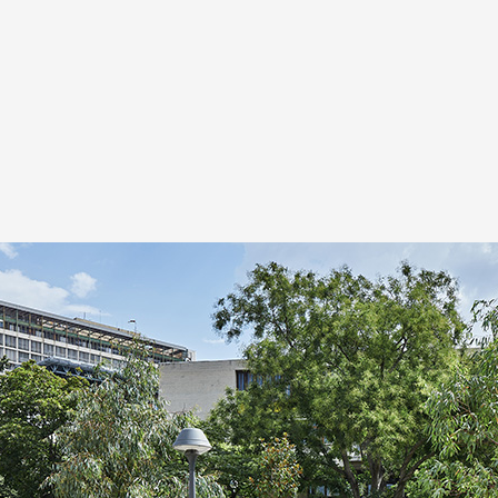
A
Artistes
De A à Z
Année par ann
Collection vidéo
Candidater
Contact