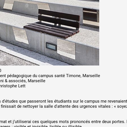
0
ment pédagogique du campus santé Timone, Marseille
i & associés, Marseille
ristophe Lett
 d'études que passeront les étudiants sur le campus me revenaien
issait de nettoyer la salle d'attente des urgences vitales : « soyez
mat et j’utiliserai ces quelques mots prononcés entre deux portes.
rs : visible et invisible, lisible ou illisible.