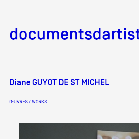
documentsd
documentsdartis
Diane GUYOT DE ST MICHEL
Documents d'artis
ŒUVRES / WORKS
Mission
Équipe