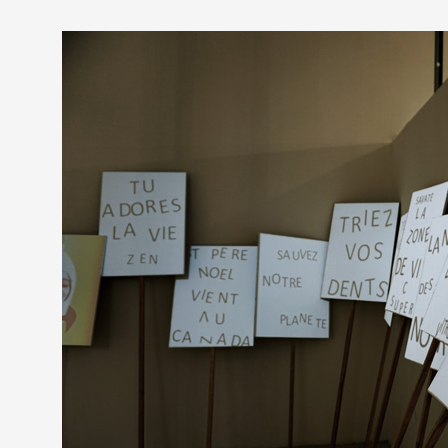
Artistes
De A à Z
Année par année
Collection vidéos
Candidater
Contact