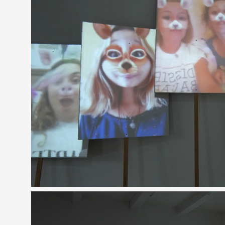
Partenaires
Crédits
Actions
Documentation
Visites d'ateliers
Production vidéo