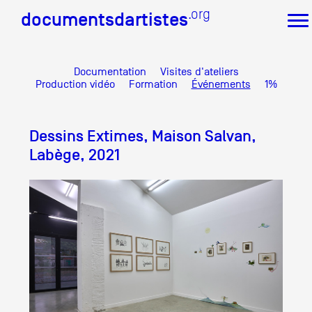
.org
.org
documentsdartistes
documentsdartistes
Documentation
Visites d'ateliers
Documents d'artistes PACA
Production vidéo
Formation
Événements
1%
Mission
Équipe
Dessins Extimes, Maison Salvan,
Partenaires
Crédits
Labège, 2021
Actions
Documentation
Visites d'ateliers
Production vidéo
Formation
Événements
1% œuvres dans l'espace public
Réseau documents d'artistes