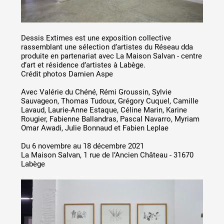
Artistes
De A à Z
Année par année
Dessis Extimes est une exposition collective
rassemblant une sélection d’artistes du Réseau dda
Collection vidéos
produite en partenariat avec La Maison Salvan - centre
d’art et résidence d’artistes à Labège.
Candidater
Crédit photos Damien Aspe
Avec Valérie du Chéné, Rémi Groussin, Sylvie
Contact
Sauvageon, Thomas Tudoux, Grégory Cuquel, Camille
Lavaud, Laurie-Anne Estaque, Céline Marin, Karine
Rougier, Fabienne Ballandras, Pascal Navarro, Myriam
Omar Awadi, Julie Bonnaud et Fabien Leplae
Du 6 novembre au 18 décembre 2021
La Maison Salvan, 1 rue de l’Ancien Château - 31670
Labège