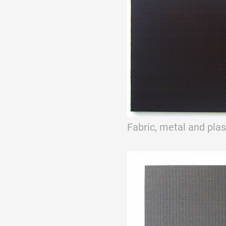
Formation
Événements
1% œuvres dans 
public
Fabric, metal and pla
Réseau documents 