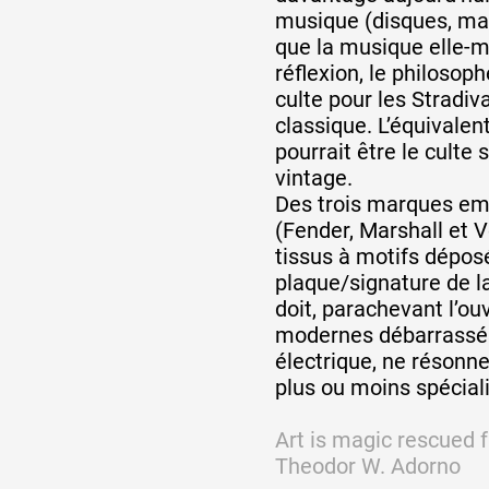
musique (disques, mach
que la musique elle-
réflexion, le philosop
culte pour les Stradiv
classique. L’équivalen
pourrait être le culte 
vintage.
Des trois marques em
(Fender, Marshall et Vo
tissus à motifs déposé
plaque/signature de l
doit, parachevant l’ou
modernes débarrassés 
électrique, ne résonn
plus ou moins spécial
Art is magic rescued f
Theodor W. Adorno