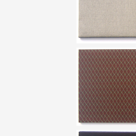
Partenaires
Crédits
Actions
Documentation
Visites d'ateliers
Production vidéo