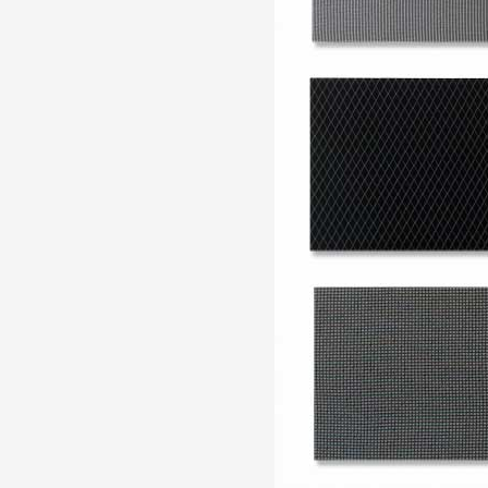
Artistes
De A à Z
Année par année
Collection vidéos
Candidater
Contact