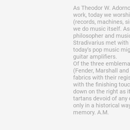
As Theodor W. Adorn
work, today we worsh
(records, machines, s
we do music itself. As
philosopher and music
Stradivarius met with 
today’s pop music migh
guitar amplifiers.
Of the three emblemat
(Fender, Marshall and V
fabrics with their reg
with the finishing tou
down on the right as 
tartans devoid of any 
only in a historical wa
memory. A.M.