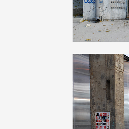
Artistes
De A à Z
Année par année
Collection vidéos
Candidater
Contact