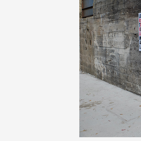
Partenaires
Crédits
Actions
Documentation
Visites d'ateliers
Production vidéo