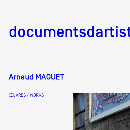
documentsd
documentsdartis
Arnaud MAGUET
Documents d'artis
ŒUVRES / WORKS
Mission
Équipe