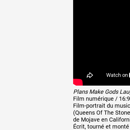
Partenaires
Crédits
Actions
Documentation
Plans Make Gods Laug
Film numérique / 16:9 /
Visites d'ateliers
Film-portrait du musi
(Queens Of The Stone 
de Mojave en Californ
Production vidéo
Écrit, tourné et monté