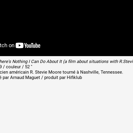
 public
tes
re's Nothing I Can Do About It (a film about situations with R.Stev
 / couleur / 52 ''
icien américain R. Stevie Moore tourné à Nashville, Tennessee.
é par Arnaud Maguet / produit par Hifiklub