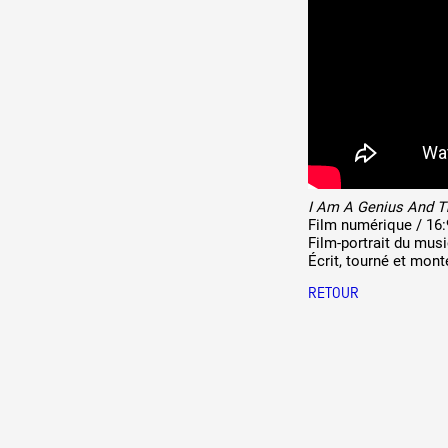
Production vidéo
Formation
Événements
1% œuvres dans l'espace
Réseau documents d'artis
I Am A Genius And The
Film numérique / 16:9
Film-portrait du mus
Écrit, tourné et mont
RETOUR