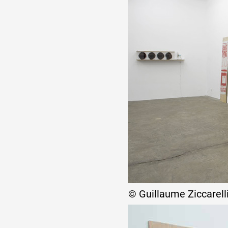
Partenaires
Crédits
Actions
Documentation
Visites d'ateliers
© Guillaume Ziccarell
Production vidéo