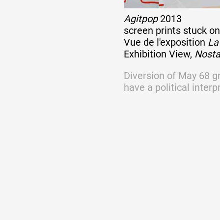
Agitpop
2013
screen prints stuck o
Vue de l'exposition
La
Exhibition View,
Nosta
Diversion of May 68 gr
have a political interp