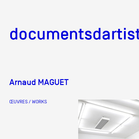
documentsd
documentsdartis
Arnaud MAGUET
Documents d'artis
ŒUVRES / WORKS
Mission
Équipe