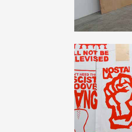
Artistes
De A à Z
Année par année
Collection vidéos
Candidater
Contact