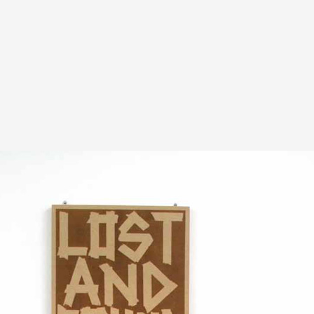
A
Artistes
De A à Z
Année par ann
Collection vidéo
Candidater
Contact