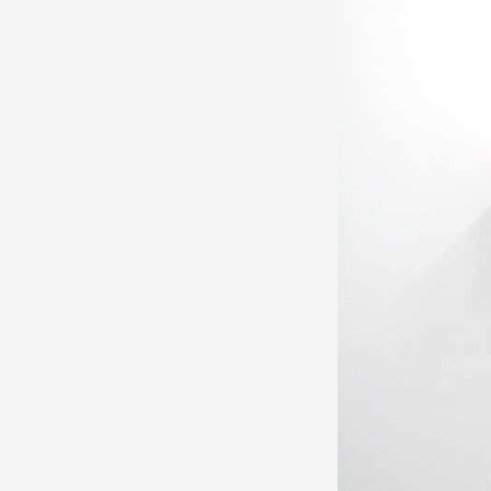
Production vidéo
Formation
Événements
1% œuvres dans l'espace
Réseau documents d'artis