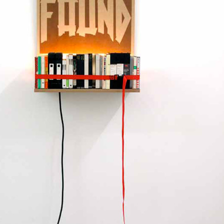
 public
tes