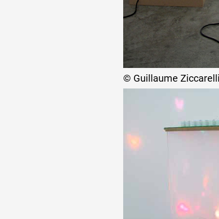
Formation
Événements
© Guillaume Ziccarell
1% œuvres dans l
Réseau documents 