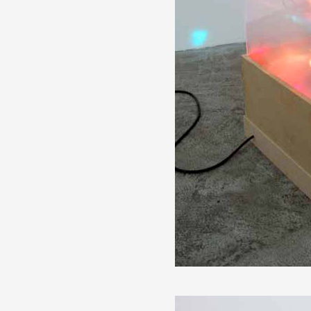
Artistes
De A à Z
Année par année
Collection vidéos
Candidater
Contact