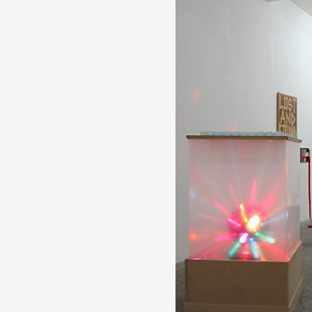
Partenaires
Crédits
Actions
Documentation
Visites d'ateliers
Production vidéo