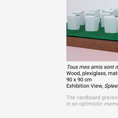
Tous mes amis sont 
Wood, plexiglass, mat
90 x 90 cm
Exhibition View,
Splee
The cardboard gravest
in an optimistic
meme