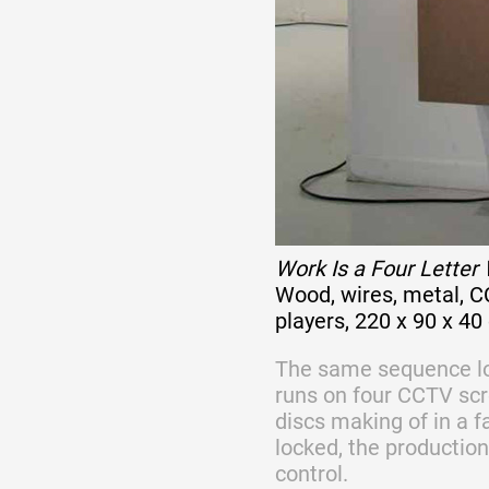
Formation
Événements
1% œuvres dans 
public
Work Is a Four Letter
Wood, wires, metal, 
players, 220 x 90 x 4
Réseau documents 
The same sequence l
runs on four CCTV scre
discs making of in a f
locked, the productio
control.