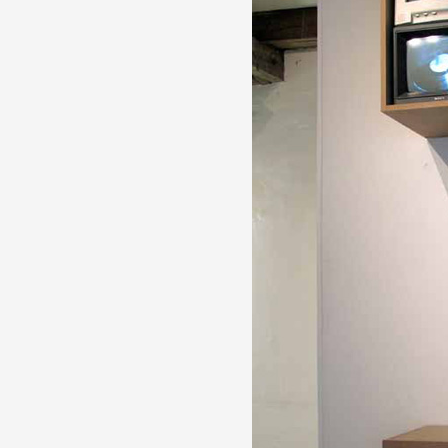
Partenaires
Crédits
Actions
Documentation
Visites d'ateliers
Production vidéo