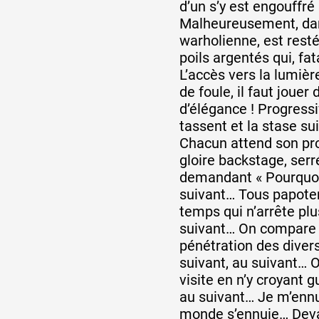
d’un s’y est engouffré
Malheureusement, dans
warholienne, est rest
poils argentés qui, fa
L’accès vers la lumiè
de foule, il faut joue
d’élégance ! Progress
tassent et la stase sui
Chacun attend son pro
gloire backstage, serr
demandant « Pourquoi 
suivant… Tous papoten
temps qui n’arrête plu
suivant… On compare l
pénétration des diver
suivant, au suivant… 
visite en n’y croyant g
au suivant… Je m’ennui
monde s’ennuie… Devan