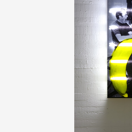
Partenaires
Crédits
Actions
Documentation
Visites d'ateliers
Production vidéo