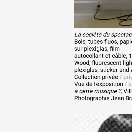
Formation
La société du spectac
Événements
Bois, tubes fluos, pap
sur plexiglas, film
autocollant et câble,
1% œuvres dans 
Wood, fluorescent ligh
plexiglas, sticker and 
public
Collection privée
/ pri
Vue de l'exposition
/ e
à cette musique ?,
Vil
Réseau documents 
Photographie Jean Bra