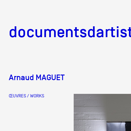
documentsd
documentsdartis
Arnaud MAGUET
Documents d'artis
ŒUVRES / WORKS
Mission
Équipe