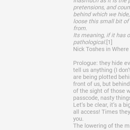
inasmuch as it is the p
pretensions, and count
behind which we hide,
loose this small bit o
from.
Its meaning, if it has o
pathological.
[1]
Nick Toshes in Where
Prologue: they hide ev
tell us anything (I don’
are being plotted behi
front of us, but behin
of the sight of those 
passcode, nasty things
Let’s be clear, it’s a 
all access! Times they 
you.
The lowering of the 