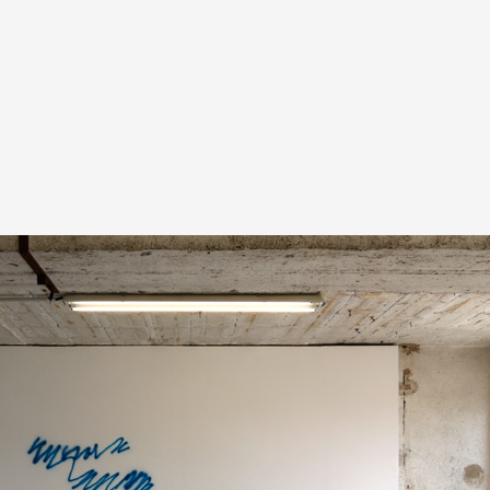
A
Artistes
De A à Z
Année par ann
Collection vidéo
Candidater
Contact