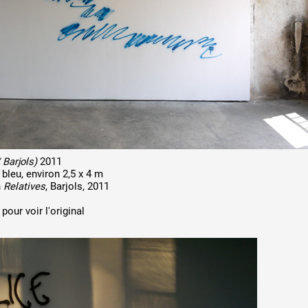
 public
tes
 Barjols)
2011
bleu, environ 2,5 x 4 m
n
Relatives
, Barjols, 2011
pour voir l'original