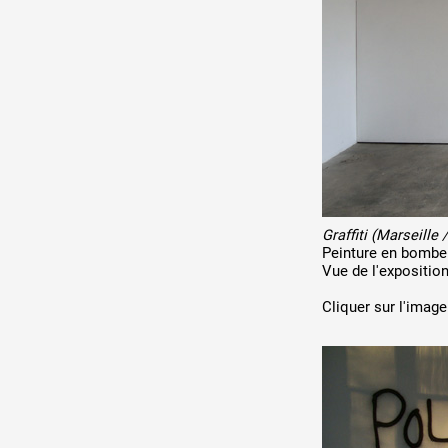
Production vidéo
Formation
Événements
1% œuvres dans l'espace
Réseau documents d'artis
Graffiti (Marseille /
Peinture en bombe 
Vue de l'expositio
Cliquer sur l'image 