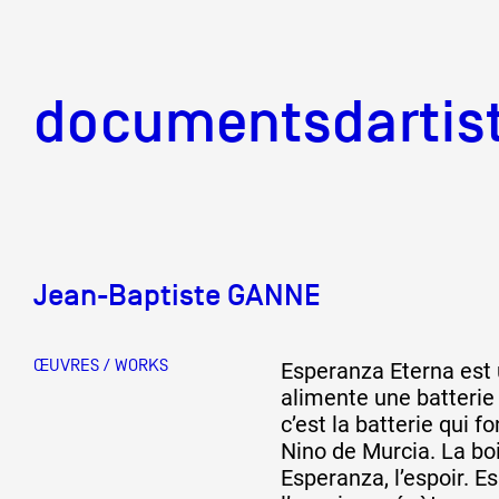
documentsd
documentsdartis
Jean-Baptiste GANNE
Documents d'artis
ŒUVRES / WORKS
Esperanza Eterna est 
Mission
alimente une batterie e
c’est la batterie qui 
Nino de Murcia. La bo
Esperanza, l’espoir. E
Équipe