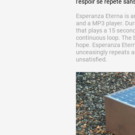
l’espoir se répète sans
Esperanza Eterna is an
Partenaires
and a MP3 player. During
that plays a 15 second
continuous loop. The 
Crédits
hope. Esperanza Eter
unceasingly repeats a
unsatisfied.
Actions
Documentation
Visites d'ateliers
Production vidéo