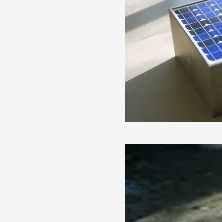
Artistes
De A à Z
Année par année
Collection vidéos
Candidater
Contact