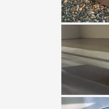
Formation
Événements
1% œuvres dans l
Réseau documents 