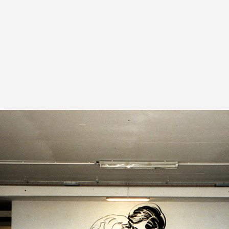
A
Artistes
De A à Z
Année par ann
Collection vidéo
Candidater
Contact