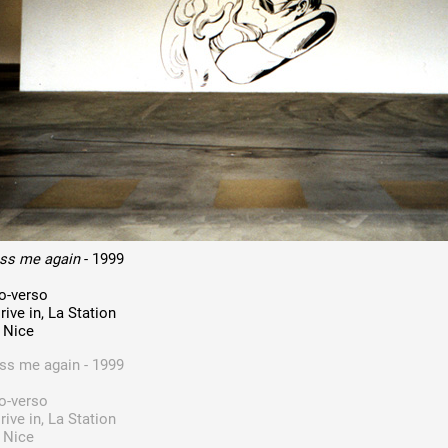
 public
tes
iss me again
- 1999
to-verso
rive in, La Station
, Nice
ss me again - 1999
to-verso
rive in, La Station
, Nice