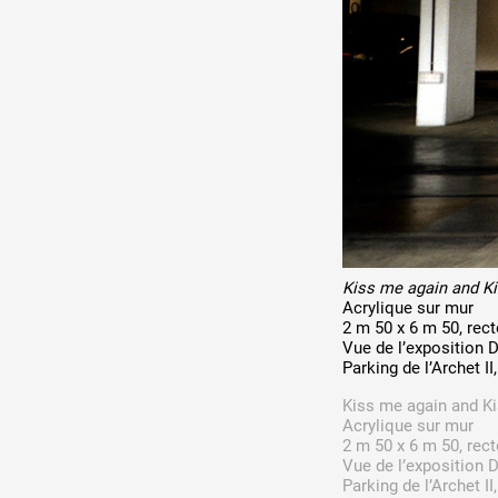
Production vidéo
Formation
Événements
1% œuvres dans l'espace
Réseau documents d'artis
Kiss me again and K
Acrylique sur mur
2 m 50 x 6 m 50, rec
Vue de l’exposition D
Parking de l’Archet II
Kiss me again and Ki
Acrylique sur mur
2 m 50 x 6 m 50, rec
Vue de l’exposition D
Parking de l’Archet II