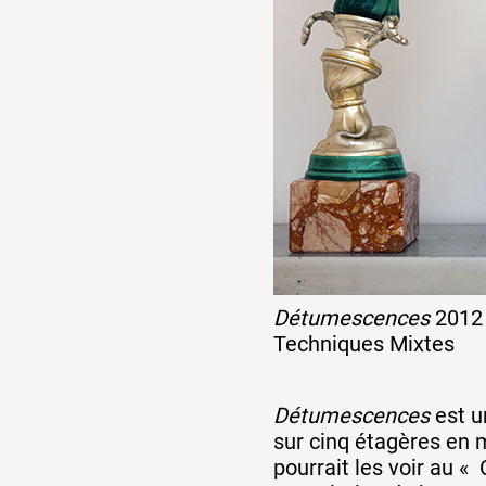
Artistes
De A à Z
Année par année
Collection vidéos
Détumescences
2012
Candidater
Techniques Mixtes
Contact
Détumescences
est u
sur cinq étagères en m
pourrait les voir au «