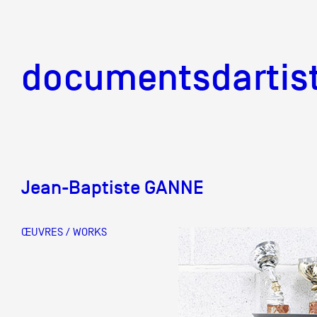
documentsd
documentsdartis
Jean-Baptiste GANNE
Documents d'artis
ŒUVRES / WORKS
Mission
Équipe