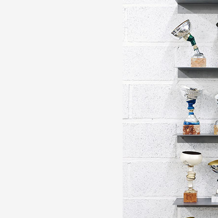
Partenaires
Crédits
Actions
Documentation
Visites d'ateliers
Production vidéo