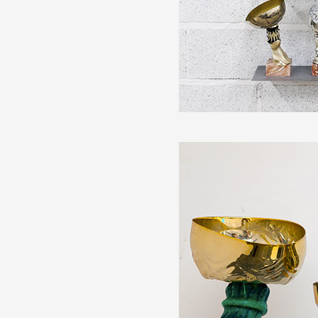
Formation
Événements
1% œuvres dans l
Réseau documents 