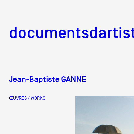
documentsd
documentsdartis
Jean-Baptiste GANNE
Documents d'artis
ŒUVRES / WORKS
Mission
Équipe