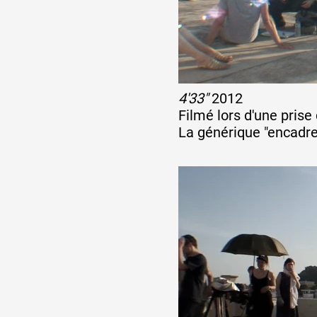
Artistes
De A à Z
4'33"
2012
Filmé lors d'une pris
Année par année
La générique "encadre"
Collection vidéos
Candidater
Contact