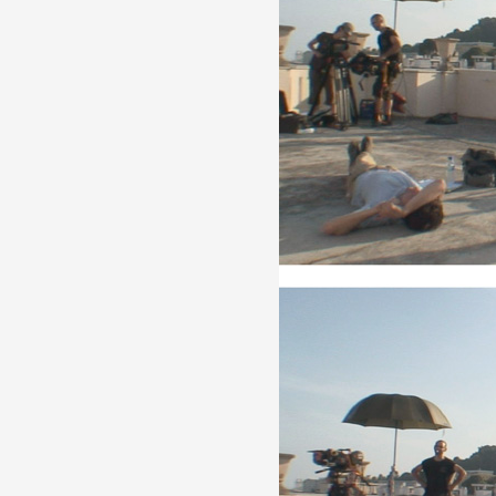
Partenaires
Crédits
Actions
Documentation
Visites d'ateliers
Production vidéo