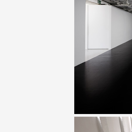
Partenaires
Crédits
Actions
Documentation
Visites d'ateliers
Production vidéo