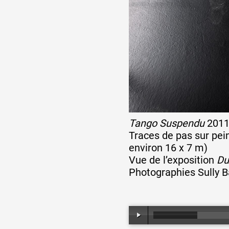
Artistes
De A à Z
Année par année
Tango Suspendu
201
Collection vidéos
Traces de pas sur pein
environ 16 x 7 m)
Vue de l’exposition
Du
Candidater
Photographies Sully 
Contact