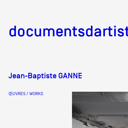
documentsd
documentsdartis
Jean-Baptiste GANNE
Documents d'artis
ŒUVRES / WORKS
Mission
Équipe