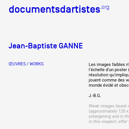
documentsdartistes
documentsdartistes
.org
.org
Documents d'artistes PAC
Jean-Baptiste GANNE
Mission
Équipe
ŒUVRES / WORKS
Les images faibles n
l'échelle d'un poster
Partenaires
résolution qu'impliq
jouent comme des wit
Crédits
monde évidé et obsc
J.-B.G.
Actions
Weak images boast no
(approximately 120 x
Documentation
enlargening and in th
in this respect, offe
Visites d'ateliers