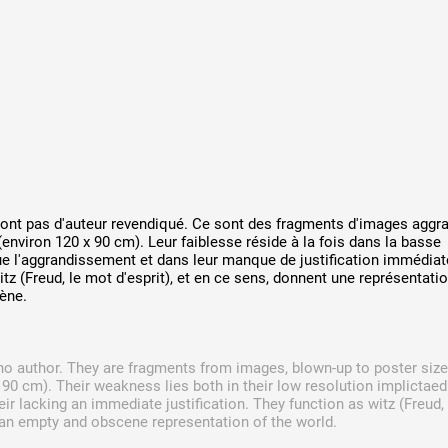
A
Artistes
De A à Z
Année par ann
'ont pas d'auteur revendiqué. Ce sont des fragments d'images aggra
 (environ 120 x 90 cm). Leur faiblesse réside à la fois dans la basse
ue l'aggrandissement et dans leur manque de justification immédiate
Collection vidéo
z (Freud, le mot d'esprit), et en ce sens, donnent une représentati
ène.
Candidater
 author. They are fragments from images, blown-up to poster size
Contact
 90 cm). Their weakness lies both in their low resolution implictae
eir lacking an immediate justification. They function as witz (Freud, 
r an empty and obscene representation of the world.