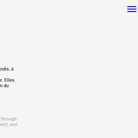
ée
ndis, à
. Elles
s
on du
d through
wit), and