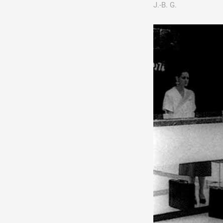
J.-B. G.
Production vidéo
Formation
Événements
1% œuvres dans l'espace
Réseau documents d'artis