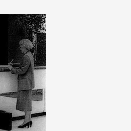
 public
tes